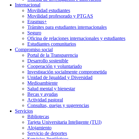
Internacional
Movilidad estudiantes
Movilidad profesorado y PTGAS
Erasmus+
Trámites para estudiantes internacionales
Seguro
Oficina de relaciones internacionales y estudiantes
Estudiantes comunitarios
Compromiso social
Portal de la Transparencia
Desarrollo sostenible
Cooperación y voluntariado
Investigación socialmente comprometida
Unidad de Igualdad y Diversidad
Medioambiente
Salud mental y bienestar
Becas y ayudas
Actividad pastoral
Consultas, quejas y sugerencias
Servicios
Bibliotecas
Tarjeta Universitaria Inteligente (TUI)
Alojamiento
Servicio de deportes
Servicios lingüísticos