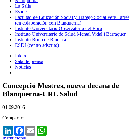
Blanquerna
La Salle
Esade
Facultad de Educación Social y Trabajo Social Pere Tarrés
(en colaboración con Blanquerna)
Instituto Universitario Observatorio del Ebro
Instituto Universitario de Salud Mental Vidal i Barraquer
Instituto Borja de Bioética
ESDI (centro adscrito)
Inicio
Sala de prensa
Noticias
Concepció Mestres, nueva decana de
Blanquerna-URL Salud
01.09.2016
Compartir:
LinkedIn
Facebook
Email
WhatsApp
Institucional