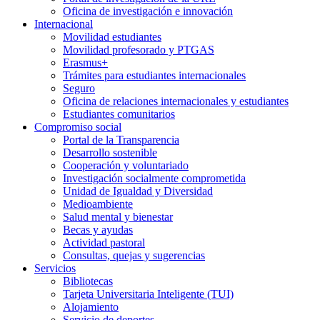
Oficina de investigación e innovación
Internacional
Movilidad estudiantes
Movilidad profesorado y PTGAS
Erasmus+
Trámites para estudiantes internacionales
Seguro
Oficina de relaciones internacionales y estudiantes
Estudiantes comunitarios
Compromiso social
Portal de la Transparencia
Desarrollo sostenible
Cooperación y voluntariado
Investigación socialmente comprometida
Unidad de Igualdad y Diversidad
Medioambiente
Salud mental y bienestar
Becas y ayudas
Actividad pastoral
Consultas, quejas y sugerencias
Servicios
Bibliotecas
Tarjeta Universitaria Inteligente (TUI)
Alojamiento
Servicio de deportes