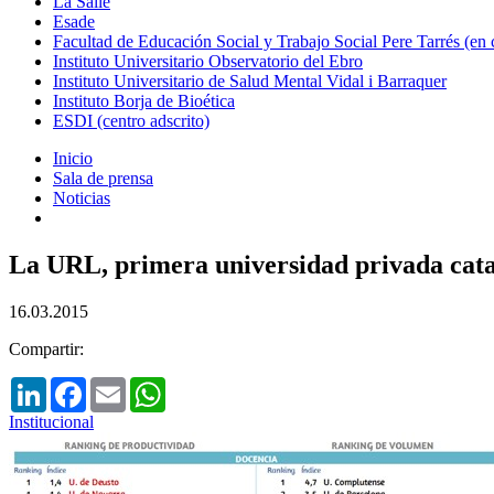
La Salle
Esade
Facultad de Educación Social y Trabajo Social Pere Tarrés (en
Instituto Universitario Observatorio del Ebro
Instituto Universitario de Salud Mental Vidal i Barraquer
Instituto Borja de Bioética
ESDI (centro adscrito)
Inicio
Sala de prensa
Noticias
La URL, primera universidad privada cata
16.03.2015
Compartir:
LinkedIn
Facebook
Email
WhatsApp
Institucional