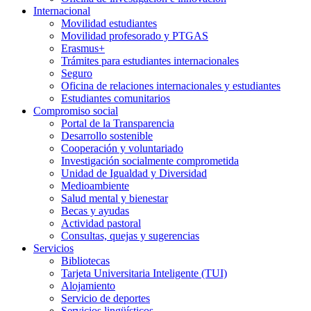
Internacional
Movilidad estudiantes
Movilidad profesorado y PTGAS
Erasmus+
Trámites para estudiantes internacionales
Seguro
Oficina de relaciones internacionales y estudiantes
Estudiantes comunitarios
Compromiso social
Portal de la Transparencia
Desarrollo sostenible
Cooperación y voluntariado
Investigación socialmente comprometida
Unidad de Igualdad y Diversidad
Medioambiente
Salud mental y bienestar
Becas y ayudas
Actividad pastoral
Consultas, quejas y sugerencias
Servicios
Bibliotecas
Tarjeta Universitaria Inteligente (TUI)
Alojamiento
Servicio de deportes
Servicios lingüísticos