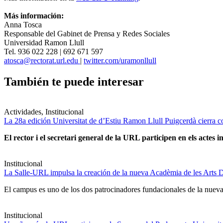
Más información:
Anna Tosca
Responsable del Gabinet de Prensa y Redes Sociales
Universidad Ramon Llull
Tel. 936 022 228 | 692 671 597
atosca@rectorat.url.edu
|
twitter.com/uramonllull
También te puede interesar
Actividades, Institucional
La 28a edición Universitat de d’Estiu Ramon Llull Puigcerdà cierra c
El rector i el secretari general de la URL participen en els actes in
Institucional
La Salle-URL impulsa la creación de la nueva Acadèmia de les Arts D
El campus es uno de los dos patrocinadores fundacionales de la nueva 
Institucional