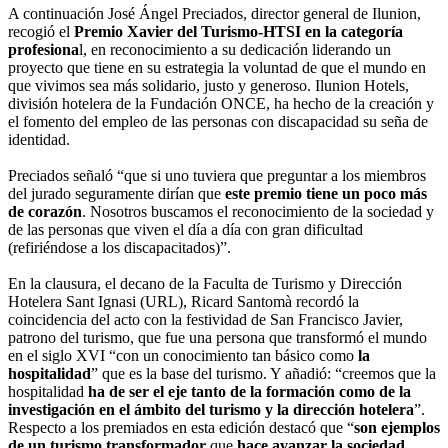
A continuación José Ángel Preciados, director general de Ilunion,
recogió el
Premio Xavier del Turismo-HTSI en la categoría
profesiona
l, en reconocimiento a su dedicación liderando un
proyecto que tiene en su estrategia la voluntad de que el mundo en
que vivimos sea más solidario, justo y generoso. Ilunion Hotels,
división hotelera de la Fundación ONCE, ha hecho de la creación y
el fomento del empleo de las personas con discapacidad su seña de
identidad.
Preciados señaló “que si uno tuviera que preguntar a los miembros
del jurado seguramente dirían que
este premio tiene un poco más
de corazón
. Nosotros buscamos el reconocimiento de la sociedad y
de las personas que viven el día a día con gran dificultad
(refiriéndose a los discapacitados)”.
En la clausura, el decano de la Faculta de Turismo y Dirección
Hotelera Sant Ignasi (URL), Ricard Santomà recordó la
coincidencia del acto con la festividad de San Francisco Javier,
patrono del turismo, que fue una persona que transformó el mundo
en el siglo XVI “con un conocimiento tan básico como
la
hospitalidad
” que es la base del turismo. Y añadió: “creemos que la
hospitalidad
ha de ser el eje tanto de la formación como de la
investigación en el ámbito del turismo y la dirección hotelera
”.
Respecto a los premiados en esta edición destacó que “
son ejemplos
de un turismo transformador
que
hace avanzar la sociedad,