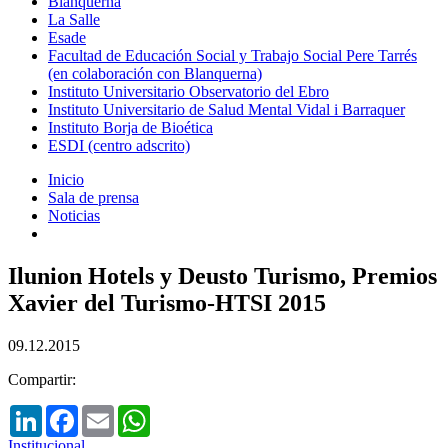
Blanquerna
La Salle
Esade
Facultad de Educación Social y Trabajo Social Pere Tarrés
(en colaboración con Blanquerna)
Instituto Universitario Observatorio del Ebro
Instituto Universitario de Salud Mental Vidal i Barraquer
Instituto Borja de Bioética
ESDI (centro adscrito)
Inicio
Sala de prensa
Noticias
Ilunion Hotels y Deusto Turismo, Premios
Xavier del Turismo-HTSI 2015
09.12.2015
Compartir:
LinkedIn
Facebook
Email
WhatsApp
Institucional