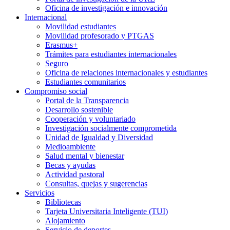
Oficina de investigación e innovación
Internacional
Movilidad estudiantes
Movilidad profesorado y PTGAS
Erasmus+
Trámites para estudiantes internacionales
Seguro
Oficina de relaciones internacionales y estudiantes
Estudiantes comunitarios
Compromiso social
Portal de la Transparencia
Desarrollo sostenible
Cooperación y voluntariado
Investigación socialmente comprometida
Unidad de Igualdad y Diversidad
Medioambiente
Salud mental y bienestar
Becas y ayudas
Actividad pastoral
Consultas, quejas y sugerencias
Servicios
Bibliotecas
Tarjeta Universitaria Inteligente (TUI)
Alojamiento
Servicio de deportes