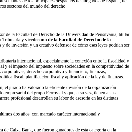
presentantes de los principales despachos de abogados de España, de
tros sectores del mundo del derecho.
or de la Facultad de Derecho de la Universidad de Pensilvania, titular
a Tributaria y
vicedecano de la Facultad de Derecho de la
s y de inversión y un creativo defensor de cómo esas leyes podrían ser
tributaria internacional, especialmente la conexión entre la fiscalidad y
onal y el impacto del impuesto sobre sociedades en la competitividad de
as corporativas, derecho corporativo y financiero, finanzas,
olítica fiscal, planificación fiscal y aplicación de la ley de finanzas.
, el jurado ha valorado la eficiente división de la organización
o empresarial del grupo Ferrovial y que, a su vez, tienen a sus
rrera profesional desarrollan su labor de asesoría en las distintas
últimos dos años, con marcado carácter internacional y
dica de Caixa Bank, que fueron ganadores de esta categoría en la