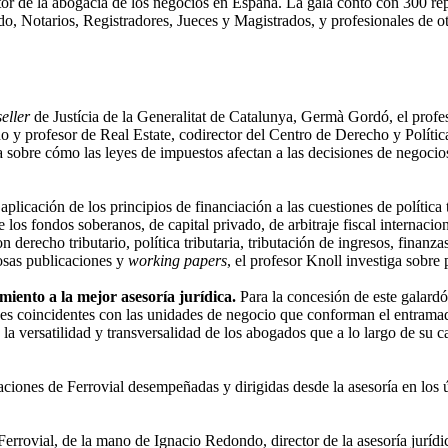
tor de la abogacía de los negocios en España. La gala contó con 300 re
do, Notarios, Registradores, Jueces y Magistrados, y profesionales de o
seller
de Justícia de la Generalitat de Catalunya, Germà Gordó, el profes
y profesor de Real Estate, codirector del Centro de Derecho y Polític
 sobre cómo las leyes de impuestos afectan a las decisiones de negocio
aplicación de los principios de financiación a las cuestiones de política 
 los fondos soberanos, de capital privado, de arbitraje fiscal internaci
 derecho tributario, política tributaria, tributación de ingresos, finanz
osas publicaciones y
working papers
, el profesor Knoll investiga sobre p
ento a la mejor asesoría jurídica.
Para la concesión de este galardón
iones coincidentes con las unidades de negocio que conforman el entramad
 la versatilidad y transversalidad de los abogados que a lo largo de su ca
ciones de Ferrovial desempeñadas y dirigidas desde la asesoría en los 
 Ferrovial, de la mano de Ignacio Redondo, director de la asesoría jurí