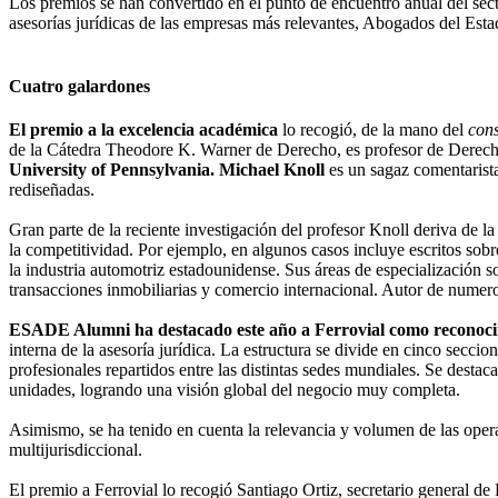
Los premios se han convertido en el punto de encuentro anual del sec
asesorías jurídicas de las empresas más relevantes, Abogados del Esta
Cuatro galardones
El premio a la excelencia académica
lo recogió, de la mano del
con
de la Cátedra Theodore K. Warner de Derecho, es profesor de Derecho 
University of Pennsylvania. Michael Knoll
es un sagaz comentarista
rediseñadas.
Gran parte de la reciente investigación del profesor Knoll deriva de la 
la competitividad. Por ejemplo, en algunos casos incluye escritos sobre
la industria automotriz estadounidense. Sus áreas de especialización son
transacciones inmobiliarias y comercio internacional. Autor de numer
ESADE Alumni ha destacado este año a Ferrovial como reconocimi
interna de la asesoría jurídica. La estructura se divide en cinco secc
profesionales repartidos entre las distintas sedes mundiales. Se destaca
unidades, logrando una visión global del negocio muy completa.
Asimismo, se ha tenido en cuenta la relevancia y volumen de las opera
multijurisdiccional.
El premio a Ferrovial lo recogió Santiago Ortiz, secretario general de