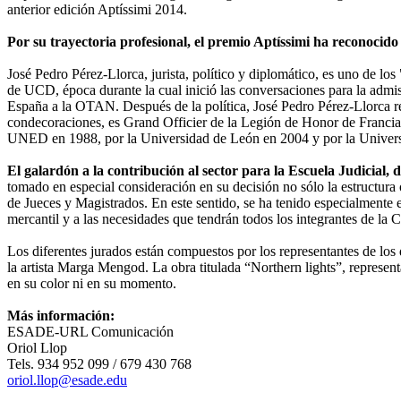
anterior edición Aptíssimi 2014.
Por su trayectoria profesional, el premio Aptíssimi ha reconocido
José Pedro Pérez-Llorca, jurista, político y diplomático, es uno de los
de UCD, época durante la cual inició las conversaciones para la adm
España a la OTAN. Después de la política, José Pedro Pérez-Llorca re
condecoraciones, es Grand Officier de la Legión de Honor de Francia, 
UNED en 1988, por la Universidad de León en 2004 y por la Universi
El galardón a la contribución al sector para la Escuela Judicial,
tomado en especial consideración en su decisión no sólo la estructura 
de Jueces y Magistrados. En este sentido, se ha tenido especialmente e
mercantil y a las necesidades que tendrán todos los integrantes de la 
Los diferentes jurados están compuestos por los representantes de lo
la artista Marga Mengod. La obra titulada “Northern lights”, represe
en su color ni en su momento.
Más información:
ESADE-URL Comunicación
Oriol Llop
Tels. 934 952 099 / 679 430 768
oriol.llop@esade.edu