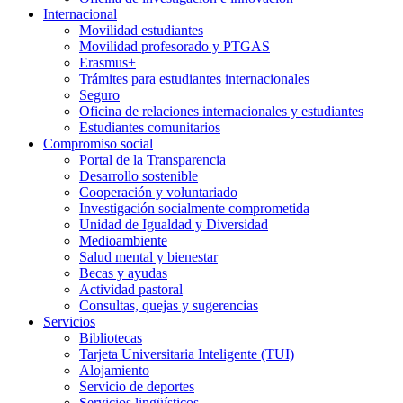
Internacional
Movilidad estudiantes
Movilidad profesorado y PTGAS
Erasmus+
Trámites para estudiantes internacionales
Seguro
Oficina de relaciones internacionales y estudiantes
Estudiantes comunitarios
Compromiso social
Portal de la Transparencia
Desarrollo sostenible
Cooperación y voluntariado
Investigación socialmente comprometida
Unidad de Igualdad y Diversidad
Medioambiente
Salud mental y bienestar
Becas y ayudas
Actividad pastoral
Consultas, quejas y sugerencias
Servicios
Bibliotecas
Tarjeta Universitaria Inteligente (TUI)
Alojamiento
Servicio de deportes
Servicios lingüísticos