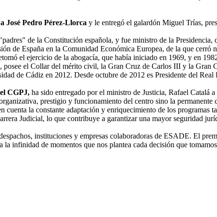
 a
José Pedro Pérez-Llorca
y le entregó el galardón Miguel Trías, p
 "padres" de la Constitución española, y fue ministro de la Presidencia,
isión de España en la Comunidad Económica Europea, de la que cerró nu
tomó el ejercicio de la abogacía, que había iniciado en 1969, y en 198
posee el Collar del mérito civil, la Gran Cruz de Carlos III y la Gran 
dad de Cádiz en 2012. Desde octubre de 2012 es Presidente del Real 
 del CGPJ,
ha sido entregado por el ministro de Justicia, Rafael Catalá a
organizativa, prestigio y funcionamiento del centro sino la permanente c
n cuenta la constante adaptación y enriquecimiento de los programas tan
Carrera Judicial, lo que contribuye a garantizar una mayor seguridad jur
s despachos, instituciones y empresas colaboradoras de ESADE. El prem
nta la infinidad de momentos que nos plantea cada decisión que tomamo