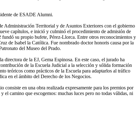
residente de ESADE Alumni.
 de Administración Territorial y de Asuntos Exteriores con el gobierno
eve capítulos, e inició y culminó el procedimiento de admisión de
2 fundó su propio bufete, Pérez-Llorca. Entre otros reconocimientos y
Cruz de Isabel la Católica. Fue nombrado doctor honoris causa por la
Patronato del Museo del Prado.
 la directora de la EJ, Gema Espinosa. En este caso, el jurado ha
ontribución de la Escuela Judicial a la selección y sólida formación
to teóricos como prácticos de la Escuela para adaptarlos al tráfico
ídica en el ámbito del Derecho de los Negocios.
io consiste en una obra realizada expresamente para los premios por
s y el camino que escogemos: muchas luces pero no todas válidas, ni