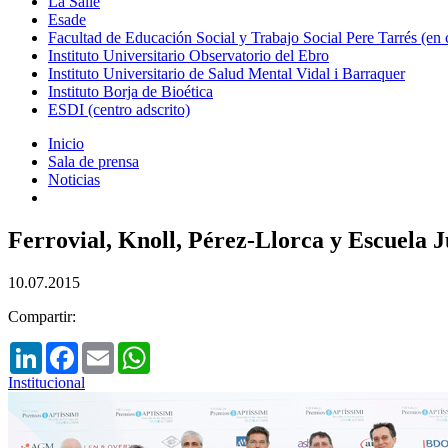
La Salle
Esade
Facultad de Educación Social y Trabajo Social Pere Tarrés (en
Instituto Universitario Observatorio del Ebro
Instituto Universitario de Salud Mental Vidal i Barraquer
Instituto Borja de Bioética
ESDI (centro adscrito)
Inicio
Sala de prensa
Noticias
Ferrovial, Knoll, Pérez-Llorca y Escuela 
10.07.2015
Compartir:
LinkedIn
Facebook
Email
WhatsApp
Institucional