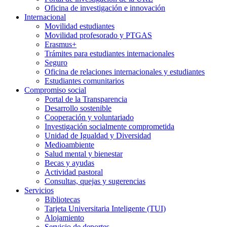
Oficina de investigación e innovación
Internacional
Movilidad estudiantes
Movilidad profesorado y PTGAS
Erasmus+
Trámites para estudiantes internacionales
Seguro
Oficina de relaciones internacionales y estudiantes
Estudiantes comunitarios
Compromiso social
Portal de la Transparencia
Desarrollo sostenible
Cooperación y voluntariado
Investigación socialmente comprometida
Unidad de Igualdad y Diversidad
Medioambiente
Salud mental y bienestar
Becas y ayudas
Actividad pastoral
Consultas, quejas y sugerencias
Servicios
Bibliotecas
Tarjeta Universitaria Inteligente (TUI)
Alojamiento
Servicio de deportes