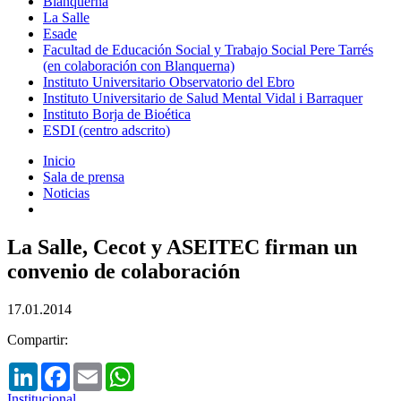
Blanquerna
La Salle
Esade
Facultad de Educación Social y Trabajo Social Pere Tarrés
(en colaboración con Blanquerna)
Instituto Universitario Observatorio del Ebro
Instituto Universitario de Salud Mental Vidal i Barraquer
Instituto Borja de Bioética
ESDI (centro adscrito)
Inicio
Sala de prensa
Noticias
La Salle, Cecot y ASEITEC firman un
convenio de colaboración
17.01.2014
Compartir:
LinkedIn
Facebook
Email
WhatsApp
Institucional