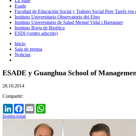
La Salle
Esade
Facultad de Educación Social y Trabajo Social Pere Tarrés (en
Instituto Universitario Observatorio del Ebro
Instituto Universitario de Salud Mental Vidal i Barraquer
Instituto Borja de Bioética
ESDI (centro adscrito)
Inicio
Sala de prensa
Noticias
ESADE y Guanghua School of Management 
28.10.2014
Compartir:
LinkedIn
Facebook
Email
WhatsApp
Institucional