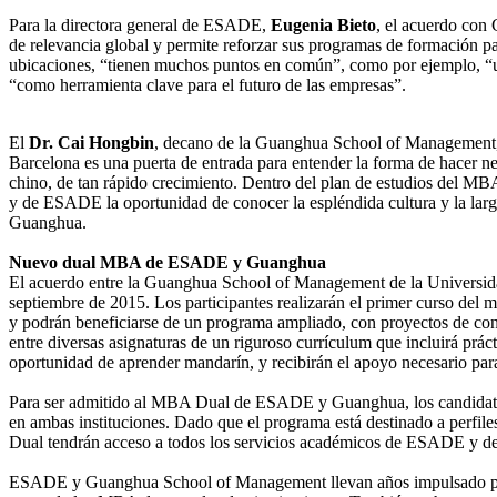
Para la directora general de ESADE,
Eugenia Bieto
, el acuerdo con
de relevancia global y permite reforzar sus programas de formación 
ubicaciones, “tienen muchos puntos en común”, como por ejemplo, “u
“como herramienta clave para el futuro de las empresas”.
El
Dr. Cai Hongbin
, decano de la Guanghua School of Management, c
Barcelona es una puerta de entrada para entender la forma de hacer 
chino, de tan rápido crecimiento. Dentro del plan de estudios del MB
y de ESADE la oportunidad de conocer la espléndida cultura y la larg
Guanghua.
Nuevo dual MBA de ESADE y Guanghua
El acuerdo entre la Guanghua School of Management de la Universi
septiembre de 2015. Los participantes realizarán el primer curso d
y podrán beneficiarse de un programa ampliado, con proyectos de cons
entre diversas asignaturas de un riguroso currículum que incluirá prá
oportunidad de aprender mandarín, y recibirán el apoyo necesario para
Para ser admitido al MBA Dual de ESADE y Guanghua, los candidatos 
en ambas instituciones. Dado que el programa está destinado a perfiles
Dual tendrán acceso a todos los servicios académicos de ESADE y de
ESADE y Guanghua School of Management llevan años impulsado proye