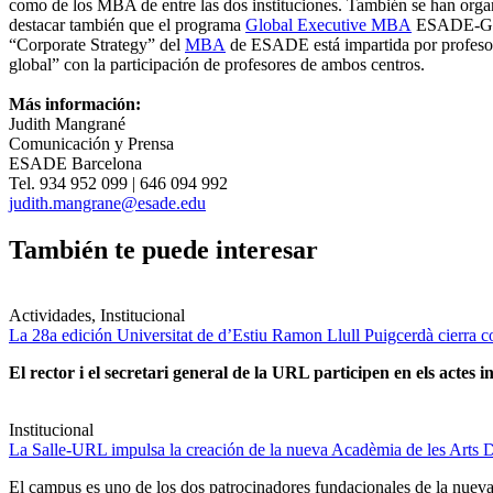
como de los MBA de entre las dos instituciones. También se han orga
destacar también que el programa
Global Executive MBA
ESADE-Georg
“Corporate Strategy” del
MBA
de ESADE está impartida por profesor
global” con la participación de profesores de ambos centros.
Más información:
Judith Mangrané
Comunicación y Prensa
ESADE Barcelona
Tel. 934 952 099 | 646 094 992
judith.mangrane@esade.edu
También te puede interesar
Actividades, Institucional
La 28a edición Universitat de d’Estiu Ramon Llull Puigcerdà cierra c
El rector i el secretari general de la URL participen en els actes in
Institucional
La Salle-URL impulsa la creación de la nueva Acadèmia de les Arts D
El campus es uno de los dos patrocinadores fundacionales de la nueva 