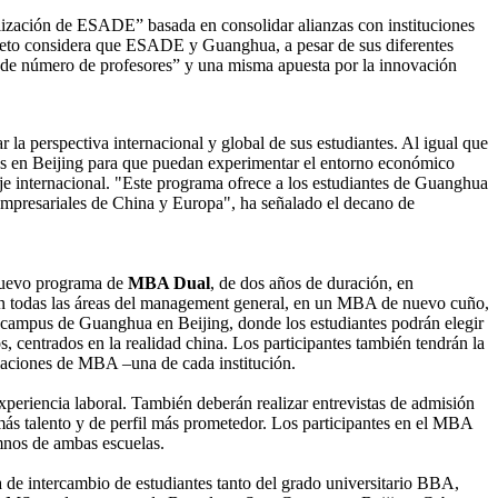
ización de ESADE” basada en consolidar alianzas con instituciones
Bieto considera que ESADE y Guanghua, a pesar de sus diferentes
 de número de profesores” y una misma apuesta por la innovación
 perspectiva internacional y global de sus estudiantes. Al igual que
es en Beijing para que puedan experimentar el entorno económico
je internacional. "Este programa ofrece a los estudiantes de Guanghua
empresariales de China y Europa", ha señalado el decano de
nuevo programa de
MBA Dual
, de dos años de duración, en
án todas las áreas del management general, en un MBA de nuevo cuño,
el campus de Guanghua en Beijing, donde los estudiantes podrán elegir
, centrados en la realidad china. Los participantes también tendrán la
tulaciones de MBA –una de cada institución.
riencia laboral. También deberán realizar entrevistas de admisión
n más talento y de perfil más prometedor. Los participantes en el MBA
mnos de ambas escuelas.
 intercambio de estudiantes tanto del grado universitario BBA,