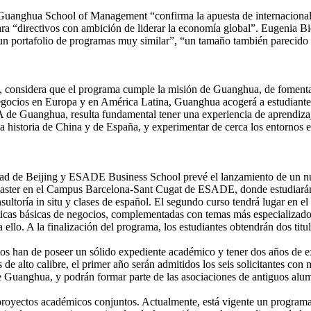
 Guanghua School of Management “confirma la apuesta de internacional
para “directivos con ambición de liderar la economía global”. Eugenia 
n portafolio de programas muy similar”, “un tamaño también parecido
onsidera que el programa cumple la misión de Guanghua, de fomentar la
negocios en Europa y en América Latina, Guanghua acogerá a estudiant
A de Guanghua, resulta fundamental tener una experiencia de aprendiza
a historia de China y de España, y experimentar de cerca los entornos 
dad de Beijing y ESADE Business School prevé el lanzamiento de un 
el master en el Campus Barcelona-Sant Cugat de ESADE, donde estudiar
ultoría in situ y clases de español. El segundo curso tendrá lugar en 
cticas básicas de negocios, complementadas con temas más especializados
 ello. A la finalización del programa, los estudiantes obtendrán dos ti
han de poseer un sólido expediente académico y tener dos años de expe
 de alto calibre, el primer año serán admitidos los seis solicitantes co
 Guanghua, y podrán formar parte de las asociaciones de antiguos alu
ctos académicos conjuntos. Actualmente, está vigente un programa de