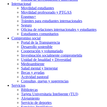
Internacional
Movilidad estudiantes
Movilidad profesorado y PTGAS
Erasmus+
Trámites para estudiantes internacionales
Seguro
Oficina de relaciones internacionales y estudiantes
Estudiantes comunitarios
Compromiso social
Portal de la Transparencia
Desarrollo sostenible
Cooperación y voluntariado
Investigación socialmente comprometida
Unidad de Igualdad y Diversidad
Medioambiente
Salud mental y bienestar
Becas y ayudas
Actividad pastoral
Consultas, quejas y sugerencias
Servicios
Bibliotecas
Tarjeta Universitaria Inteligente (TUI)
Alojamiento
Servicio de deportes
Servicios lingüísticos