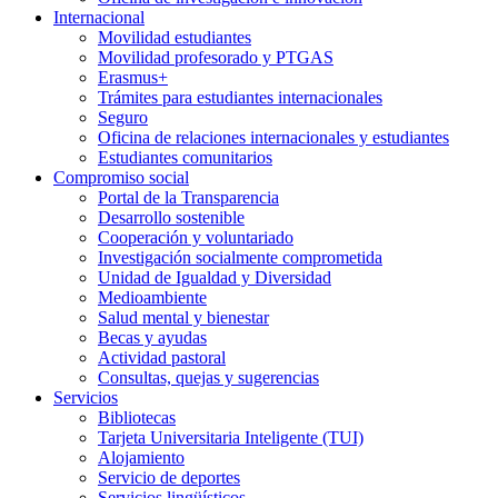
Internacional
Movilidad estudiantes
Movilidad profesorado y PTGAS
Erasmus+
Trámites para estudiantes internacionales
Seguro
Oficina de relaciones internacionales y estudiantes
Estudiantes comunitarios
Compromiso social
Portal de la Transparencia
Desarrollo sostenible
Cooperación y voluntariado
Investigación socialmente comprometida
Unidad de Igualdad y Diversidad
Medioambiente
Salud mental y bienestar
Becas y ayudas
Actividad pastoral
Consultas, quejas y sugerencias
Servicios
Bibliotecas
Tarjeta Universitaria Inteligente (TUI)
Alojamiento
Servicio de deportes
Servicios lingüísticos