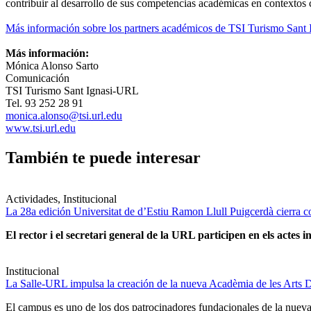
contribuir al desarrollo de sus competencias académicas en contextos c
Más información sobre los partners académicos de TSI Turismo Sant
Más información:
Mónica Alonso Sarto
Comunicación
TSI Turismo Sant Ignasi-URL
Tel. 93 252 28 91
monica.alonso@tsi.url.edu
www.tsi.url.edu
También te puede interesar
Actividades, Institucional
La 28a edición Universitat de d’Estiu Ramon Llull Puigcerdà cierra c
El rector i el secretari general de la URL participen en els actes in
Institucional
La Salle-URL impulsa la creación de la nueva Acadèmia de les Arts D
El campus es uno de los dos patrocinadores fundacionales de la nueva 