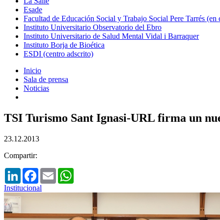
La Salle
Esade
Facultad de Educación Social y Trabajo Social Pere Tarrés (en
Instituto Universitario Observatorio del Ebro
Instituto Universitario de Salud Mental Vidal i Barraquer
Instituto Borja de Bioética
ESDI (centro adscrito)
Inicio
Sala de prensa
Noticias
TSI Turismo Sant Ignasi-URL firma un nue
23.12.2013
Compartir:
LinkedIn
Facebook
Email
WhatsApp
Institucional