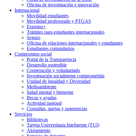
Oficina de investigación e innovación
Internacional
Movilidad estudiantes
Movilidad profesorado y PTGAS
Erasmus+
Trámites para estudiantes internacionales
Seguro
Oficina de relaciones internacionales y estudiantes
Estudiantes comunitarios
Compromiso social
Portal de la Transparencia
Desarrollo sostenible
Cooperación y voluntariado
Investigación socialmente comprometida
Unidad de Igualdad y Diversidad
Medioambiente
Salud mental y bienestar
Becas y ayudas
Actividad pastoral
Consultas, quejas y sugerencias
Servicios
Bibliotecas
Tarjeta Universitaria Inteligente (TUI)
Alojamiento
Servicio de deportes