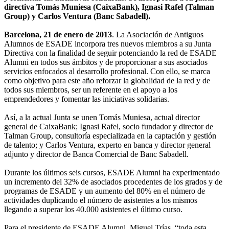
directiva Tomás Muniesa (CaixaBank), Ignasi Rafel (Talman
Group) y Carlos Ventura (Banc Sabadell).
Barcelona, 21 de enero de 2013
. La Asociación de Antiguos
Alumnos de ESADE incorpora tres nuevos miembros a su Junta
Directiva con la finalidad de seguir potenciando la red de ESADE
Alumni en todos sus ámbitos y de proporcionar a sus asociados
servicios enfocados al desarrollo profesional. Con ello, se marca
como objetivo para este año reforzar la globalidad de la red y de
todos sus miembros, ser un referente en el apoyo a los
emprendedores y fomentar las iniciativas solidarias.
Así, a la actual Junta se unen Tomás Muniesa, actual director
general de CaixaBank; Ignasi Rafel, socio fundador y director de
Talman Group, consultoría especializada en la captación y gestión
de talento; y Carlos Ventura, experto en banca y director general
adjunto y director de Banca Comercial de Banc Sabadell.
Durante los últimos seis cursos, ESADE Alumni ha experimentado
un incremento del 32% de asociados procedentes de los grados y de
programas de ESADE y un aumento del 80% en el número de
actividades duplicando el número de asistentes a los mismos
llegando a superar los 40.000 asistentes el último curso.
Para el presidente de ESADE Alumni, Miguel Trías, “toda esta