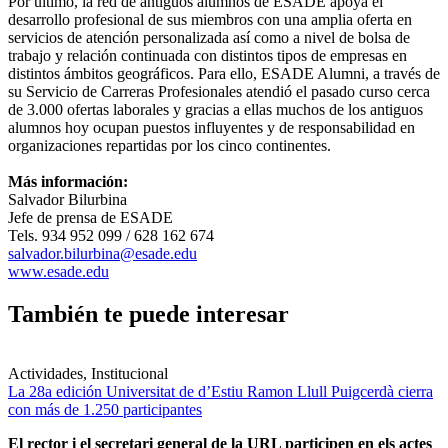
Por último, la red de antiguos alumnos de ESADE apoya el
desarrollo profesional de sus miembros con una amplia oferta en
servicios de atención personalizada así como a nivel de bolsa de
trabajo y relación continuada con distintos tipos de empresas en
distintos ámbitos geográficos. Para ello, ESADE Alumni, a través de
su Servicio de Carreras Profesionales atendió el pasado curso cerca
de 3.000 ofertas laborales y gracias a ellas muchos de los antiguos
alumnos hoy ocupan puestos influyentes y de responsabilidad en
organizaciones repartidas por los cinco continentes.
Más información:
Salvador Bilurbina
Jefe de prensa de ESADE
Tels. 934 952 099 / 628 162 674
salvador.bilurbina@esade.edu
www.esade.edu
También te puede interesar
Actividades, Institucional
La 28a edición Universitat de d’Estiu Ramon Llull Puigcerdà cierra
con más de 1.250 participantes
El rector i el secretari general de la URL participen en els actes