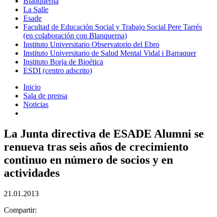
Blanquerna
La Salle
Esade
Facultad de Educación Social y Trabajo Social Pere Tarrés
(en colaboración con Blanquerna)
Instituto Universitario Observatorio del Ebro
Instituto Universitario de Salud Mental Vidal i Barraquer
Instituto Borja de Bioética
ESDI (centro adscrito)
Inicio
Sala de prensa
Noticias
La Junta directiva de ESADE Alumni se
renueva tras seis años de crecimiento
continuo en número de socios y en
actividades
21.01.2013
Compartir: