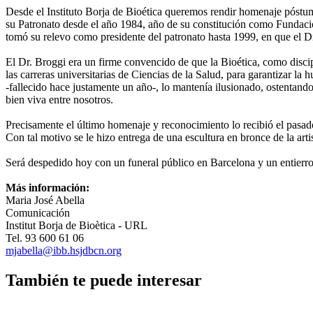
Desde el Instituto Borja de Bioética queremos rendir homenaje póstumo
su Patronato desde el año 1984, año de su constitución como Fundaci
tomó su relevo como presidente del patronato hasta 1999, en que el Dr
El Dr. Broggi era un firme convencido de que la Bioética, como disci
las carreras universitarias de Ciencias de la Salud, para garantizar l
-fallecido hace justamente un año-, lo mantenía ilusionado, ostentand
bien viva entre nosotros.
Precisamente el último homenaje y reconocimiento lo recibió el pasado
Con tal motivo se le hizo entrega de una escultura en bronce de la art
Será despedido hoy con un funeral público en Barcelona y un entierro 
Más información:
Maria José Abella
Comunicación
Institut Borja de Bioètica - URL
Tel. 93 600 61 06
mjabella@ibb.hsjdbcn.org
También te puede interesar