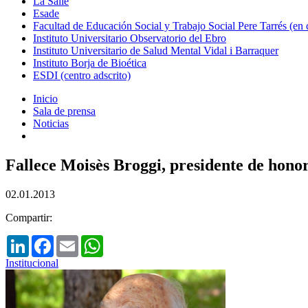
La Salle
Esade
Facultad de Educación Social y Trabajo Social Pere Tarrés (en
Instituto Universitario Observatorio del Ebro
Instituto Universitario de Salud Mental Vidal i Barraquer
Instituto Borja de Bioética
ESDI (centro adscrito)
Inicio
Sala de prensa
Noticias
Fallece Moisès Broggi, presidente de honor 
02.01.2013
Compartir:
LinkedIn
Facebook
Email
WhatsApp
Institucional