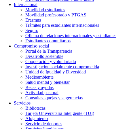
Internacional
Movilidad estudiantes
Movilidad profesorado y PTGAS
Erasmus+
Trámites para estudiantes internacionales
Seguro
Oficina de relaciones internacionales y estudiantes
Estudiantes comunitarios
Compromiso social
Portal de la Transparencia
Desarrollo sostenible
Cooperación y voluntariado
Investigación socialmente comprometida
Unidad de Igualdad y Diversidad
Medioambiente
Salud mental y bienestar
Becas y ayudas
Actividad pastoral
Consultas, quejas y sugerencias
Servicios
Bibliotecas
Tarjeta Universitaria Inteligente (TUI)
Alojamiento
Servicio de deportes
Servicios lingüísticos