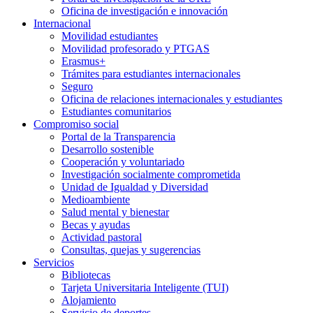
Oficina de investigación e innovación
Internacional
Movilidad estudiantes
Movilidad profesorado y PTGAS
Erasmus+
Trámites para estudiantes internacionales
Seguro
Oficina de relaciones internacionales y estudiantes
Estudiantes comunitarios
Compromiso social
Portal de la Transparencia
Desarrollo sostenible
Cooperación y voluntariado
Investigación socialmente comprometida
Unidad de Igualdad y Diversidad
Medioambiente
Salud mental y bienestar
Becas y ayudas
Actividad pastoral
Consultas, quejas y sugerencias
Servicios
Bibliotecas
Tarjeta Universitaria Inteligente (TUI)
Alojamiento
Servicio de deportes