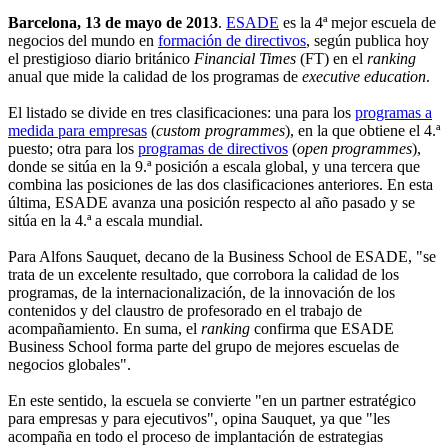
Barcelona, 13 de mayo de 2013
.
ESADE
es la 4ª mejor escuela de
negocios del mundo en
formación de directivos
, según publica hoy
el prestigioso diario británico
Financial Times
(FT) en el
ranking
anual que mide la calidad de los programas de
executive education
.
El listado se divide en tres clasificaciones: una para los
programas a
medida para empresas
(
custom programmes
), en la que obtiene el 4.ª
puesto; otra para los
programas de directivos
(
open programmes
),
donde se sitúa en la 9.ª posición a escala global, y una tercera que
combina las posiciones de las dos clasificaciones anteriores. En esta
última, ESADE avanza una posición respecto al año pasado y se
sitúa en la 4.ª a escala mundial.
Para Alfons Sauquet, decano de la Business School de ESADE, "se
trata de un excelente resultado, que corrobora la calidad de los
programas, de la internacionalización, de la innovación de los
contenidos y del claustro de profesorado en el trabajo de
acompañamiento. En suma, el
ranking
confirma que ESADE
Business School forma parte del grupo de mejores escuelas de
negocios globales".
En este sentido, la escuela se convierte "en un partner estratégico
para empresas y para ejecutivos", opina Sauquet, ya que "les
acompaña en todo el proceso de implantación de estrategias