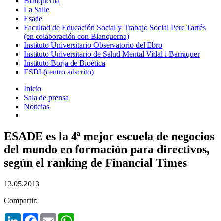
Blanquerna
La Salle
Esade
Facultad de Educación Social y Trabajo Social Pere Tarrés
(en colaboración con Blanquerna)
Instituto Universitario Observatorio del Ebro
Instituto Universitario de Salud Mental Vidal i Barraquer
Instituto Borja de Bioética
ESDI (centro adscrito)
Inicio
Sala de prensa
Noticias
ESADE es la 4ª mejor escuela de negocios
del mundo en formación para directivos,
según el ranking de Financial Times
13.05.2013
Compartir:
LinkedIn
Facebook
Email
WhatsApp