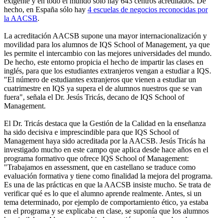
exigente y en todo el mundo sólo hay 643 centros acreditados. De
hecho, en España sólo hay
4 escuelas de negocios reconocidas por
la AACSB
.
La acreditación AACSB supone una mayor internacionalización y
movilidad para los alumnos de IQS School of Management, ya que
les permite el intercambio con las mejores universidades del mundo.
De hecho, este entorno propicia el hecho de impartir las clases en
inglés, para que los estudiantes extranjeros vengan a estudiar a IQS.
"El número de estudiantes extranjeros que vienen a estudiar un
cuatrimestre en IQS ya supera el de alumnos nuestros que se van
fuera", señala el Dr. Jesús Tricás, decano de IQS School of
Management.
El Dr. Tricás destaca que la Gestión de la Calidad en la enseñanza
ha sido decisiva e imprescindible para que IQS School of
Management haya sido acreditada por la AACSB. Jesús Tricás ha
investigado mucho en este campo que aplica desde hace años en el
programa formativo que ofrece IQS School of Management:
"Trabajamos en assessment, que en castellano se traduce como
evaluación formativa y tiene como finalidad la mejora del programa.
Es una de las prácticas en que la AACSB insiste mucho. Se trata de
verificar qué es lo que el alumno aprende realmente. Antes, si un
tema determinado, por ejemplo de comportamiento ético, ya estaba
en el programa y se explicaba en clase, se suponía que los alumnos