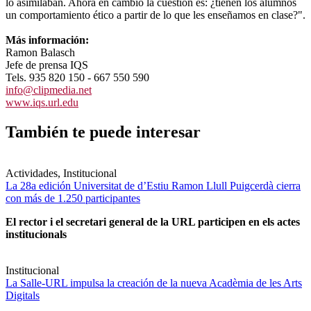
lo asimilaban. Ahora en cambio la cuestión es: ¿tienen los alumnos
un comportamiento ético a partir de lo que les enseñamos en clase?".
Más información:
Ramon Balasch
Jefe de prensa IQS
Tels. 935 820 150 - 667 550 590
info@clipmedia.net
www.iqs.url.edu
También te puede interesar
Actividades, Institucional
La 28a edición Universitat de d’Estiu Ramon Llull Puigcerdà cierra
con más de 1.250 participantes
El rector i el secretari general de la URL participen en els actes
institucionals
Institucional
La Salle-URL impulsa la creación de la nueva Acadèmia de les Arts
Digitals