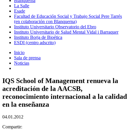
Blanquerna
La Salle
Esade
Facultad de Educación Social y Trabajo Social Pere Tarrés
(en colaboración con Blanquerna)
Instituto Universitario Observatorio del Ebro
Instituto Universitario de Salud Mental Vidal i Barraquer
Instituto Borja de Bioética
ESDI (centro adscrito)
Inicio
Sala de prensa
Noticias
IQS School of Management renueva la
acreditación de la AACSB,
reconocimiento internacional a la calidad
en la enseñanza
04.01.2012
Compartir: