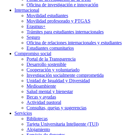
Oficina de investigación e innovación
Internacional
Movilidad estudiantes
Movilidad profesorado y PTGAS
Erasmus+
Trámites para estudiantes internacionales
Seguro
Oficina de relaciones internacionales y estudiantes
Estudiantes comunitarios
Compromiso social
Portal de la Transparencia
Desarrollo sostenible
Cooperación y voluntariado
Investigación socialmente comprometida
Unidad de Igualdad y Diversidad
Medioambiente
Salud mental y bienestar
Becas y ayudas
Actividad pastoral
Consultas, quejas y sugerencias
Servicios
Bibliotecas
Tarjeta Universitaria Inteligente (TUI)
Alojamiento
Servicio de deportes