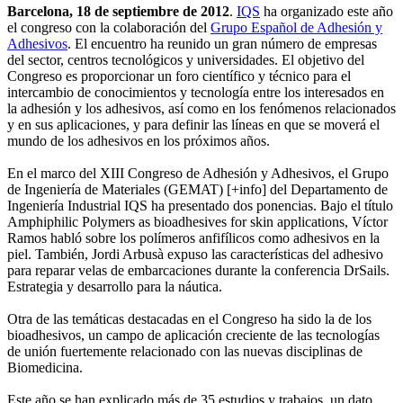
Barcelona, 18 de septiembre de 2012
.
IQS
ha organizado este año
el congreso con la colaboración del
Grupo Español de Adhesión y
Adhesivos
. El encuentro ha reunido un gran número de empresas
del sector, centros tecnológicos y universidades. El objetivo del
Congreso es proporcionar un foro científico y técnico para el
intercambio de conocimientos y tecnología entre los interesados ​​en
la adhesión y los adhesivos, así como en los fenómenos relacionados
y en sus aplicaciones, y para definir las líneas en que se moverá el
mundo de los adhesivos en los próximos años.
En el marco del XIII Congreso de Adhesión y Adhesivos, el Grupo
de Ingeniería de Materiales (GEMAT) [+info] del Departamento de
Ingeniería Industrial IQS ha presentado dos ponencias. Bajo el título
Amphiphilic Polymers as bioadhesives for skin applications, Víctor
Ramos habló sobre los polímeros anfifílicos como adhesivos en la
piel. También, Jordi Arbusà expuso las características del adhesivo
para reparar velas de embarcaciones durante la conferencia DrSails.
Estrategia y desarrollo para la náutica.
Otra de las temáticas destacadas en el Congreso ha sido la de los
bioadhesivos, un campo de aplicación creciente de las tecnologías
de unión fuertemente relacionado con las nuevas disciplinas de
Biomedicina.
Este año se han explicado más de 35 estudios y trabajos, un dato