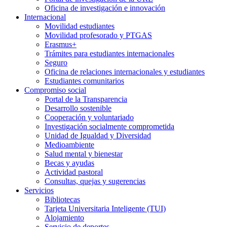
Oficina de investigación e innovación
Internacional
Movilidad estudiantes
Movilidad profesorado y PTGAS
Erasmus+
Trámites para estudiantes internacionales
Seguro
Oficina de relaciones internacionales y estudiantes
Estudiantes comunitarios
Compromiso social
Portal de la Transparencia
Desarrollo sostenible
Cooperación y voluntariado
Investigación socialmente comprometida
Unidad de Igualdad y Diversidad
Medioambiente
Salud mental y bienestar
Becas y ayudas
Actividad pastoral
Consultas, quejas y sugerencias
Servicios
Bibliotecas
Tarjeta Universitaria Inteligente (TUI)
Alojamiento
Servicio de deportes