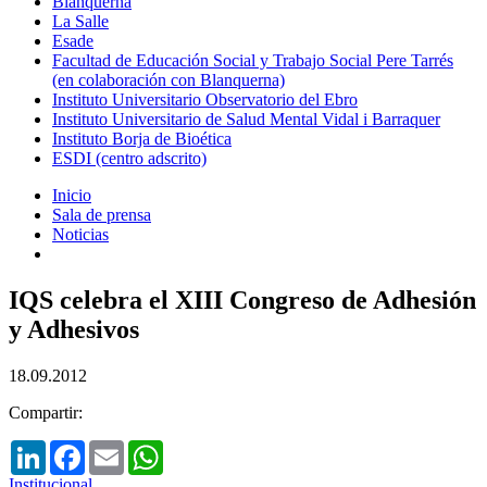
Blanquerna
La Salle
Esade
Facultad de Educación Social y Trabajo Social Pere Tarrés
(en colaboración con Blanquerna)
Instituto Universitario Observatorio del Ebro
Instituto Universitario de Salud Mental Vidal i Barraquer
Instituto Borja de Bioética
ESDI (centro adscrito)
Inicio
Sala de prensa
Noticias
IQS celebra el XIII Congreso de Adhesión
y Adhesivos
18.09.2012
Compartir:
LinkedIn
Facebook
Email
WhatsApp
Institucional