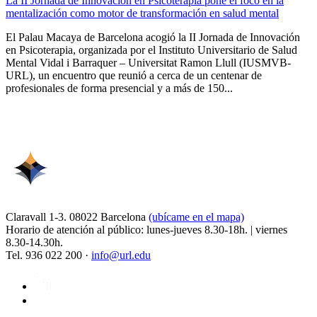
La II Jornada de Innovación en Psicoterapia pone el foco en la
mentalización como motor de transformación en salud mental
El Palau Macaya de Barcelona acogió la II Jornada de Innovación
en Psicoterapia, organizada por el Instituto Universitario de Salud
Mental Vidal i Barraquer – Universitat Ramon Llull (IUSMVB-
URL), un encuentro que reunió a cerca de un centenar de
profesionales de forma presencial y a más de 150...
Claravall 1-3. 08022 Barcelona
(ubícame en el mapa)
Horario de atención al público: lunes-jueves 8.30-18h. | viernes
8.30-14.30h.
Tel. 936 022 200 ·
info@url.edu