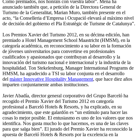
Como premiados, nos honráis con vuestra labor”. Mena ha
anunciado también que, a petición de la Directora General de
Turismo de la Generalitat, Marian Muro, también presente en el
acto, “la Conselleria d’Empresa i Ocupació elevará al máximo nivel
de decisión del gobierno el Pla Estratègic de Turisme de Catalunya”.
Los Premios Xavier del Turismo 2012, en su décima edición, han
premiado a Hotel Management School Maastricht (HMSM), en la
categoría académica, en reconocimiento a su labor en la formación
de jóvenes universitarios para convertirse en profesionales
cualificados y apasionados que contribuyan al desarrollo y la
innovación del turismo nacional e internacional y la industria de la
hospitalidad. Ton Stekelenburg, Manager International Programs de
HMSM, ha agradecido a TSI su labor conjunta en el desarrollo
del
máster Innovative Hospitality Management
, que hace diez años
imparten conjuntamente ambas instituciones.
Javier Abadía, director general corporativo del Grupo Barceló ha
recogido el Premio Xavier del Turismo 2012 en categoría
profesional a Barceló Hotels & Resorts, y ha explicado, en su
agradecimiento, que este galardón es “un estímulo para hacer las
cosas lo mejor posible. El entusiasmo es uno de los valores que nos
identifica. Nos gusta mucho lo que hacemos, es una de las claves
para que salga bien”. El jurado del Premio Xavier ha reconocido la
apuesta de Barceló Hotels & Resorts por la excelencia en la