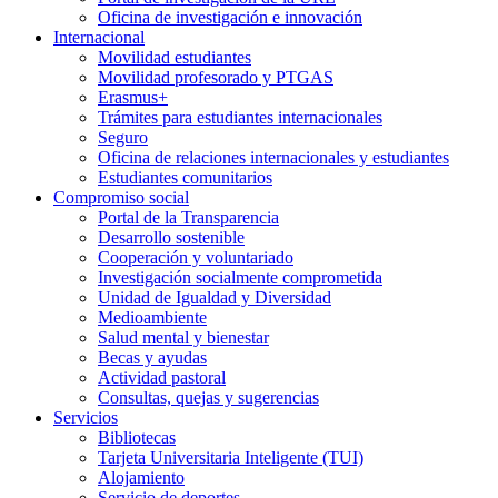
Oficina de investigación e innovación
Internacional
Movilidad estudiantes
Movilidad profesorado y PTGAS
Erasmus+
Trámites para estudiantes internacionales
Seguro
Oficina de relaciones internacionales y estudiantes
Estudiantes comunitarios
Compromiso social
Portal de la Transparencia
Desarrollo sostenible
Cooperación y voluntariado
Investigación socialmente comprometida
Unidad de Igualdad y Diversidad
Medioambiente
Salud mental y bienestar
Becas y ayudas
Actividad pastoral
Consultas, quejas y sugerencias
Servicios
Bibliotecas
Tarjeta Universitaria Inteligente (TUI)
Alojamiento
Servicio de deportes