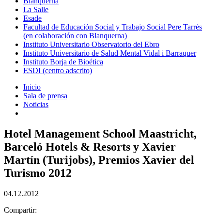
Blanquerna
La Salle
Esade
Facultad de Educación Social y Trabajo Social Pere Tarrés
(en colaboración con Blanquerna)
Instituto Universitario Observatorio del Ebro
Instituto Universitario de Salud Mental Vidal i Barraquer
Instituto Borja de Bioética
ESDI (centro adscrito)
Inicio
Sala de prensa
Noticias
Hotel Management School Maastricht,
Barceló Hotels & Resorts y Xavier
Martín (Turijobs), Premios Xavier del
Turismo 2012
04.12.2012
Compartir: