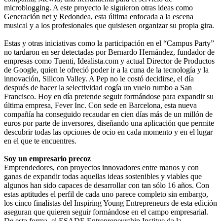
microblogging. A este proyecto le siguieron otras ideas como
Generación net y Redondea, esta última enfocada a la escena
musical y a los profesionales que quisiesen organizar su propia gira.
Estas y otras iniciativas como la participación en el “Campus Party”
no tardaron en ser detectadas por Bernardo Hernández, fundador de
empresas como Tuenti, Idealista.com y actual Director de Productos
de Google, quien le ofreció poder ir a la cuna de la tecnología y la
innovación, Silicon Valley. A Pep no le costó decidirse, el día
después de hacer la selectividad cogía un vuelo rumbo a San
Francisco. Hoy en día pretende seguir formándose para expandir su
última empresa, Fever Inc. Con sede en Barcelona, esta nueva
compañía ha conseguido recaudar en cien días más de un millón de
euros por parte de inversores, diseñando una aplicación que permite
descubrir todas las opciones de ocio en cada momento y en el lugar
en el que te encuentres.
Soy un empresario precoz
Emprendedores, con proyectos innovadores entre manos y con
ganas de expandir todas aquellas ideas sostenibles y viables que
algunos han sido capaces de desarrollar con tan sólo 16 años. Con
estas aptitudes el perfil de cada uno parece completo sin embargo,
los cinco finalistas del Inspiring Young Entrepreneurs de esta edición
aseguran que quieren seguir formándose en el campo empresarial.
De esta forma, el ESADE Entrepreneurship Institue da la