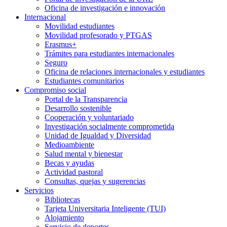
Oficina de investigación e innovación
Internacional
Movilidad estudiantes
Movilidad profesorado y PTGAS
Erasmus+
Trámites para estudiantes internacionales
Seguro
Oficina de relaciones internacionales y estudiantes
Estudiantes comunitarios
Compromiso social
Portal de la Transparencia
Desarrollo sostenible
Cooperación y voluntariado
Investigación socialmente comprometida
Unidad de Igualdad y Diversidad
Medioambiente
Salud mental y bienestar
Becas y ayudas
Actividad pastoral
Consultas, quejas y sugerencias
Servicios
Bibliotecas
Tarjeta Universitaria Inteligente (TUI)
Alojamiento
Servicio de deportes