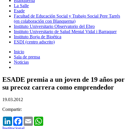
Blanquerna
La Salle
Esade
Facultad de Educación Social y Trabajo Social Pere Tarrés
(en colaboración con Blanquerna)
Instituto Universitario Observatorio del Ebro
Instituto Universitario de Salud Mental Vidal i Barraquer
Instituto Borja de Bioética
ESDI (centro adscrito)
Inicio
Sala de prensa
Noticias
ESADE premia a un joven de 19 años por
su precoz carrera como emprendedor
19.03.2012
Compartir:
LinkedIn
Facebook
Email
WhatsApp
Institucional