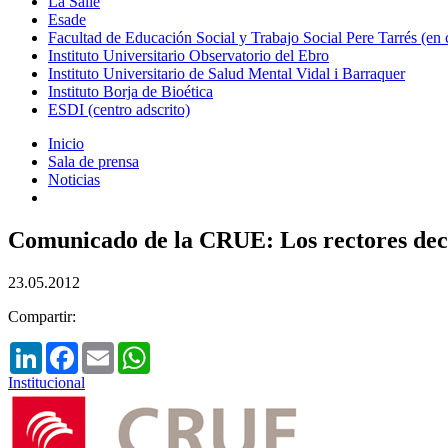
La Salle
Esade
Facultad de Educación Social y Trabajo Social Pere Tarrés (en
Instituto Universitario Observatorio del Ebro
Instituto Universitario de Salud Mental Vidal i Barraquer
Instituto Borja de Bioética
ESDI (centro adscrito)
Inicio
Sala de prensa
Noticias
Comunicado de la CRUE: Los rectores decid
23.05.2012
Compartir:
LinkedIn
Facebook
Email
WhatsApp
Institucional