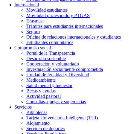
Internacional
Movilidad estudiantes
Movilidad profesorado y PTGAS
Erasmus+
Trámites para estudiantes internacionales
Seguro
Oficina de relaciones internacionales y estudiantes
Estudiantes comunitarios
Compromiso social
Portal de la Transparencia
Desarrollo sostenible
Cooperación y voluntariado
Investigación socialmente comprometida
Unidad de Igualdad y Diversidad
Medioambiente
Salud mental y bienestar
Becas y ayudas
Actividad pastoral
Consultas, quejas y sugerencias
Servicios
Bibliotecas
Tarjeta Universitaria Inteligente (TUI)
Alojamiento
Servicio de deportes
Servicios lingüísticos