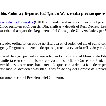
ón, Cultura y Deporte, José Ignacio Wert, estaba previsto que se c
niversidades Españolas
(CRUE), reunida en Asamblea General, el pasado 
nico punto en el Orden del Día: analizar y debatir el Real Decreto-Ley
 suscrita, al amparo del Reglamento del Consejo de Universidades, por 59
ades ordinario, en el que no figuraba en el orden del día el punto cent
os y Preguntas, entendiendo que se pretendía evitar la reflexión y el d
ar el diálogo que tanto viene solicitando, transmitió al Ministro de Ed
manifestase su compromiso de convocar el solicitado Consejo de Univer
rsidades, los rectores han entendido que se trata de una falta de respet
 este motivo, deciden no asistir a la sesión de hoy del Consejo de Unive
unión urgente con el Presidente del Gobierno.