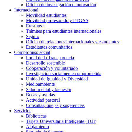
Oficina de investigación e innovación
Internacional
Movilidad estudiantes
Movilidad profesorado y PTGAS
Erasmus+
Trámites para estudiantes internacionales
Seguro
Oficina de relaciones internacionales y estudiantes
Estudiantes comunitarios
Compromiso social
Portal de la Transparencia
Desarrollo sostenible
Cooperación y voluntariado
Investigación socialmente comprometida
Unidad de Igualdad y Diversidad
Medioambiente
Salud mental y bienestar
Becas y ayudas
Actividad pastoral
Consultas, quejas y sugerencias
Servicios
Bibliotecas
Tarjeta Universitaria Inteligente (TUI)
Alojamiento
Servicio de deportes