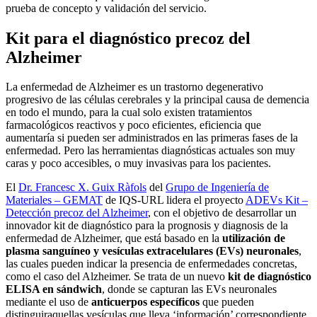
prueba de concepto y validación del servicio.
Kit para el diagnóstico precoz del
Alzheimer
La enfermedad de Alzheimer es un trastorno degenerativo
progresivo de las células cerebrales y la principal causa de demencia
en todo el mundo, para la cual solo existen tratamientos
farmacológicos reactivos y poco eficientes, eficiencia que
aumentaría si pueden ser administrados en las primeras fases de la
enfermedad. Pero las herramientas diagnósticas actuales son muy
caras y poco accesibles, o muy invasivas para los pacientes.
El
Dr. Francesc X. Guix Ràfols
del
Grupo de Ingeniería de
Materiales – GEMAT
de IQS
-URL
lidera el proyecto
ADEVs Kit –
Detección precoz del Alzheimer
, con el objetivo de desarrollar un
innovador kit de diagnóstico para la prognosis y diagnosis de la
enfermedad de Alzheimer, que está basado en la
utilización de
plasma sanguíneo y
vesículas extracelulares (EVs) neuronales
,
las cuales pueden indicar la presencia de enfermedades concretas,
como el caso del Alzheimer. Se trata de un nuevo
kit de diagnóstico
ELISA en sándwich
, donde se capturan las EVs neuronales
mediante el uso de
anticuerpos específicos
que pueden
distinguiraquellas vesículas que lleva ‘información’ correspondiente