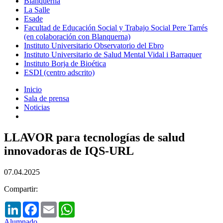
Blanquerna
La Salle
Esade
Facultad de Educación Social y Trabajo Social Pere Tarrés
(en colaboración con Blanquerna)
Instituto Universitario Observatorio del Ebro
Instituto Universitario de Salud Mental Vidal i Barraquer
Instituto Borja de Bioética
ESDI (centro adscrito)
Inicio
Sala de prensa
Noticias
LLAVOR para tecnologías de salud
innovadoras de IQS-URL
07.04.2025
Compartir:
LinkedIn
Facebook
Email
WhatsApp
Alumnado