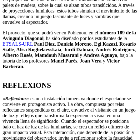
palets de madera, sobre la cual se alzan tubos translúcidos. A través
de proyecciones lumínicas, estos tubos simulan el movimiento de las
llamas, creando un juego fascinante de luces y sombras que
envuelve al espectador.
El proyecto, que se podrá ver en Poblenou, en el
número 189 de la
Avinguda Diagonal
, ha sido diseñado por los estudiantes de la
ETSALS-URL
Paul Díaz
,
Daniela Moreno
,
Egi Kazazi
,
Rosario
Sialle
,
Alisa Koghelaevskaia
,
Jordi Dalmau
,
Andrés Rodríguez
,
Alberto Rosés
,
Mamdouh Masarani
y
Andrea Aguayo
, bajo la
tutoría de los profesores
Manel Parés
,
Joan Vera
y
Victor
Barberán
.
REFLEXIONS
«
Reflexions
» es una instalación inmersiva donde el espectador se
convierte en protagonista activo. La obra, compuesta por telas
reflectantes suspendidas en el aire, envuelve al visitante en un juego
de luz y reflejos que transforma la experiencia visual en una
vivencia llena de significado. Cuando el espectador se posiciona
bajo el haz de luz de las luminarias, se crea un reflejo efímero de
gran impacto visual. Esta interacción, que depende de la posición y
movimiento del observador, invita a reflexionar sobre la fugacidad