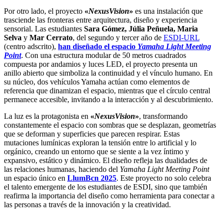
Por otro lado, el proyecto
«
NexusVision
»
es una instalación que
trasciende las fronteras entre arquitectura, diseño y experiencia
sensorial. Las estudiantes
Sara Gómez, Júlia Peñuela, Maria
Selva
y
Mar Cerrato
, del segundo y tercer año de
ESDI-URL
(centro adscrito),
han diseñado el espacio
Yamaha Light Meeting
Point
. Con una estructura modular de 50 metros cuadrados
compuesta por andamios y luces LED, el proyecto presenta un
anillo abierto que simboliza la continuidad y el vínculo humano. En
su núcleo, dos vehículos Yamaha actúan como elementos de
referencia que dinamizan el espacio, mientras que el círculo central
permanece accesible, invitando a la interacción y al descubrimiento.
La luz es la protagonista en
«
NexusVision
»
, transformando
constantemente el espacio con sombras que se desplazan, geometrías
que se deforman y superficies que parecen respirar. Estas
mutaciones lumínicas exploran la tensión entre lo artificial y lo
orgánico, creando un entorno que se siente a la vez íntimo y
expansivo, estático y dinámico. El diseño refleja las dualidades de
las relaciones humanas, haciendo del
Yamaha Light Meeting Point
un espacio único en
LlumBcn 2025
. Este proyecto no solo celebra
el talento emergente de los estudiantes de ESDI, sino que también
reafirma la importancia del diseño como herramienta para conectar a
las personas a través de la innovación y la creatividad.