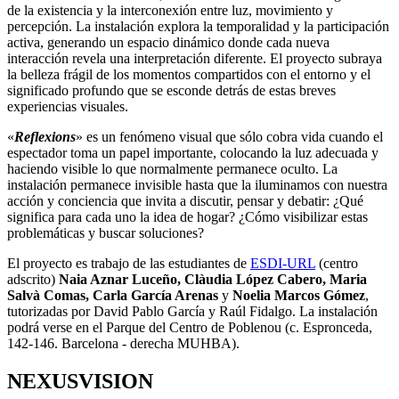
de la existencia y la interconexión entre luz, movimiento y
percepción. La instalación explora la temporalidad y la participación
activa, generando un espacio dinámico donde cada nueva
interacción revela una interpretación diferente. El proyecto subraya
la belleza frágil de los momentos compartidos con el entorno y el
significado profundo que se esconde detrás de estas breves
experiencias visuales.
«
Reflexions
» es un fenómeno visual que sólo cobra vida cuando el
espectador toma un papel importante, colocando la luz adecuada y
haciendo visible lo que normalmente permanece oculto. La
instalación permanece invisible hasta que la iluminamos con nuestra
acción y conciencia que invita a discutir, pensar y debatir: ¿Qué
significa para cada uno la idea de hogar? ¿Cómo visibilizar estas
problemáticas y buscar soluciones?
El proyecto es trabajo de las estudiantes de
ESDI-URL
(centro
adscrito)
Naia Aznar Luceño, Clàudia López Cabero, Maria
Salvà Comas, Carla García Arenas
y
Noelia Marcos Gómez
,
tutorizadas por David Pablo García y Raúl Fidalgo. La instalación
podrá verse en el Parque del Centro de Poblenou (c. Espronceda,
142-146. Barcelona - derecha MUHBA).
NEXUSVISION