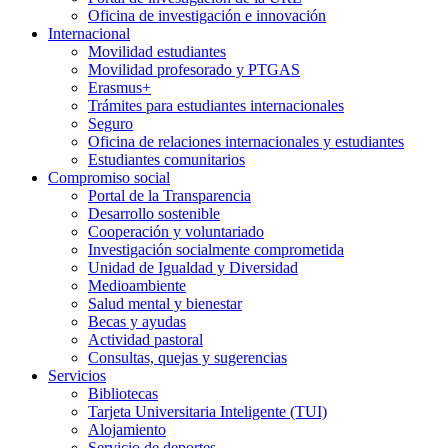
Oficina de investigación e innovación
Internacional
Movilidad estudiantes
Movilidad profesorado y PTGAS
Erasmus+
Trámites para estudiantes internacionales
Seguro
Oficina de relaciones internacionales y estudiantes
Estudiantes comunitarios
Compromiso social
Portal de la Transparencia
Desarrollo sostenible
Cooperación y voluntariado
Investigación socialmente comprometida
Unidad de Igualdad y Diversidad
Medioambiente
Salud mental y bienestar
Becas y ayudas
Actividad pastoral
Consultas, quejas y sugerencias
Servicios
Bibliotecas
Tarjeta Universitaria Inteligente (TUI)
Alojamiento
Servicio de deportes