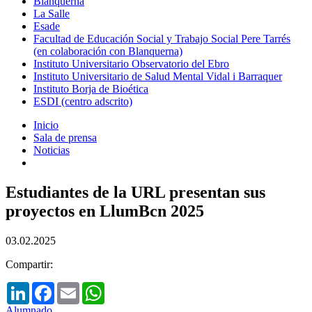
Blanquerna
La Salle
Esade
Facultad de Educación Social y Trabajo Social Pere Tarrés
(en colaboración con Blanquerna)
Instituto Universitario Observatorio del Ebro
Instituto Universitario de Salud Mental Vidal i Barraquer
Instituto Borja de Bioética
ESDI (centro adscrito)
Inicio
Sala de prensa
Noticias
Estudiantes de la URL presentan sus
proyectos en LlumBcn 2025
03.02.2025
Compartir:
LinkedIn
Facebook
Email
WhatsApp
Alumnado