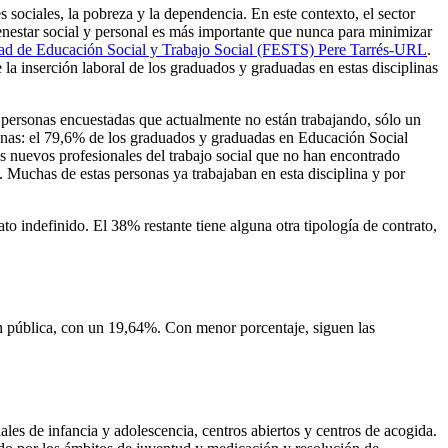
 sociales, la pobreza y la dependencia. En este contexto, el sector
ienestar social y personal es más importante que nunca para minimizar
ad de Educación Social y Trabajo Social (FESTS) Pere Tarrés-URL
.
la inserción laboral de los graduados y graduadas en estas disciplinas
 personas encuestadas que actualmente no están trabajando, sólo un
rsonas: el 79,6% de los graduados y graduadas en Educación Social
os nuevos profesionales del trabajo social que no han encontrado
 Muchas de estas personas ya trabajaban en esta disciplina y por
to indefinido. El 38% restante tiene alguna otra tipología de contrato,
ón pública, con un 19,64%. Con menor porcentaje, siguen las
les de infancia y adolescencia, centros abiertos y centros de acogida.