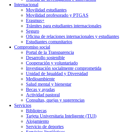
Internacional
Movilidad estudiantes
Movilidad profesorado y PTGAS
Erasmus+
Trámites para estudiantes internacionales
Seguro
Oficina de relaciones internacionales y estudiantes
Estudiantes comunitarios
Compromiso social
Portal de la Transparencia
Desarrollo sostenible
Cooperación y voluntariado
Investigación socialmente comprometida
Unidad de Igualdad y Diversidad
Medioambiente
Salud mental y bienestar
Becas y ayudas
Actividad pastoral
Consultas, quejas y sugerencias
Servicios
Bibliotecas
Tarjeta Universitaria Inteligente (TUI)
Alojamiento
Servicio de deportes
Servicios lingüísticos