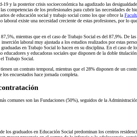
d-19 y la posterior crisis socioeconómica ha agudizado las desigualdades
 las competencias de los profesionales para cubrir las necesidades de b
itarios de educación social y trabajo social como los que ofrece la
Facult
laboral existe una necesidad creciente de estas profesiones, por lo que 
l 87,5%, mientras que en el caso de Trabajo Social es del 87,9%. De las
 inserción laboral muy ajustada a los estudios realizados por estas pe
 graduadas en Trabajo Social lo hacen en su disciplina. En el caso de l
 educadores y educadoras sociales que disponen de la doble titulación.
el Trabajo Social.
s tienen un contrato temporal, mientras que el 28% disponen de un contra
de los encuestados hace jornada completa.
contratación
 los más comunes son las Fundaciones (50%), seguidos de la Administraci
o de los graduados en Educación Social predominan los centros residencia