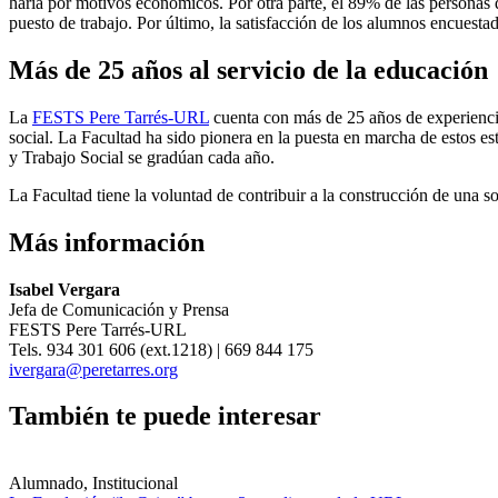
haría por motivos económicos. Por otra parte, el 89% de las personas 
puesto de trabajo. Por último, la satisfacción de los alumnos encuest
Más de 25 años al servicio de la educación
La
FESTS Pere Tarrés-URL
cuenta con más de 25 años de experiencia
social. La Facultad ha sido pionera en la puesta en marcha de estos e
y Trabajo Social se gradúan cada año.
La Facultad tiene la voluntad de contribuir a la construcción de una s
Más información
Isabel Vergara
Jefa de Comunicación y Prensa
FESTS Pere Tarrés-URL
Tels. 934 301 606 (ext.1218) | 669 844 175
ivergara@peretarres.org
También te puede interesar
Alumnado, Institucional