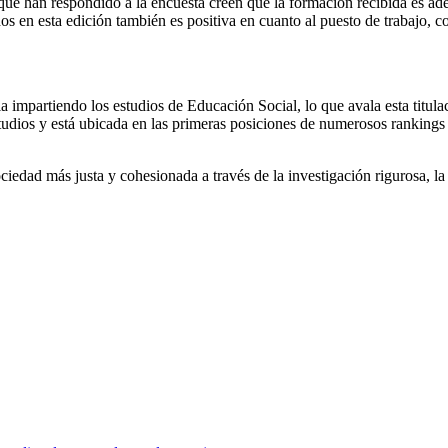
que han respondido a la encuesta creen que la formación recibida es ade
ados en esta edición también es positiva en cuanto al puesto de trabajo,
 impartiendo los estudios de Educación Social, lo que avala esta titu
studios y está ubicada en las primeras posiciones de numerosos rankings 
ociedad más justa y cohesionada a través de la investigación rigurosa, l