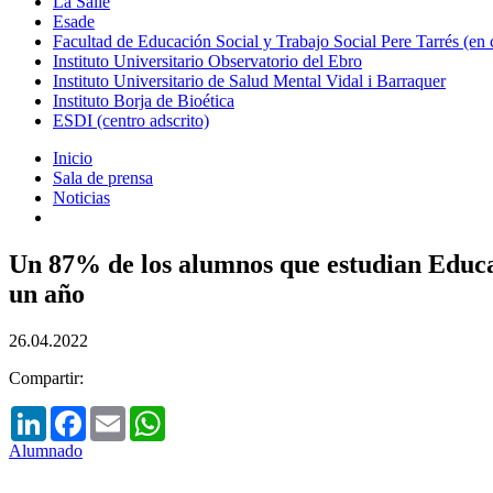
La Salle
Esade
Facultad de Educación Social y Trabajo Social Pere Tarrés (en
Instituto Universitario Observatorio del Ebro
Instituto Universitario de Salud Mental Vidal i Barraquer
Instituto Borja de Bioética
ESDI (centro adscrito)
Inicio
Sala de prensa
Noticias
Un 87% de los alumnos que estudian Educac
un año
26.04.2022
Compartir:
LinkedIn
Facebook
Email
WhatsApp
Alumnado