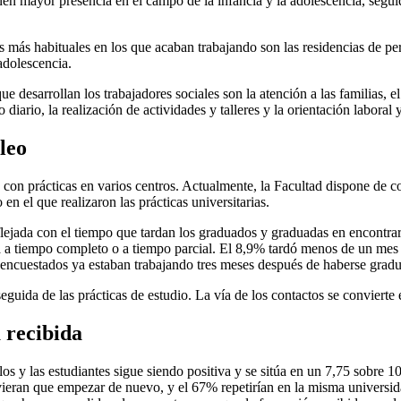
enen mayor presencia en el campo de la infancia y la adolescencia, segu
s más habituales en los que acaban trabajando son las residencias de pe
adolescencia.
 desarrollan los trabajadores sociales son la atención a las familias, 
iario, la realización de actividades y talleres y la orientación laboral
leo
on prácticas en varios centros. Actualmente, la Facultad dispone de c
en el que realizaron las prácticas universitarias.
lejada con el tiempo que tardan los graduados y graduadas en encontrar 
a a tiempo completo o a tiempo parcial. El 8,9% tardó menos de un mes 
 encuestados ya estaban trabajando tres meses después de haberse grad
seguida de las prácticas de estudio. La vía de los contactos se convierte
 recibida
los y las estudiantes sigue siendo positiva y se sitúa en un 7,75 sobre 10
tuvieran que empezar de nuevo, y el 67% repetirían en la misma universi