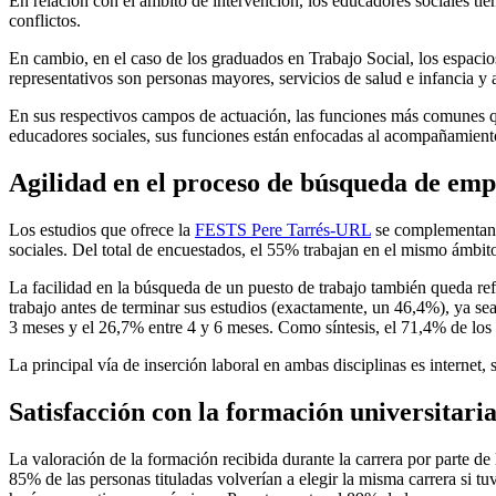
En relación con el ámbito de intervención, los educadores sociales ti
conflictos.
En cambio, en el caso de los graduados en Trabajo Social, los espacio
representativos son personas mayores, servicios de salud e infancia y 
En sus respectivos campos de actuación, las funciones más comunes que
educadores sociales, sus funciones están enfocadas al acompañamiento d
Agilidad en el proceso de búsqueda de emp
Los estudios que ofrece la
FESTS Pere Tarrés-URL
se complementan c
sociales. Del total de encuestados, el 55% trabajan en el mismo ámbito 
La facilidad en la búsqueda de un puesto de trabajo también queda ref
trabajo antes de terminar sus estudios (exactamente, un 46,4%), ya se
3 meses y el 26,7% entre 4 y 6 meses. Como síntesis, el 71,4% de los
La principal vía de inserción laboral en ambas disciplinas es internet, 
Satisfacción con la formación universitaria
La valoración de la formación recibida durante la carrera por parte de 
85% de las personas tituladas volverían a elegir la misma carrera si 