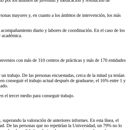
ido por los ámbitos de juventud y medicación y resolución de
rsonas mayores y, en cuanto a los ámbitos de intervención, los más
el acompañamiento diario y labores de coordinación. En el caso de los
 y académica.
onvenios con más de 310 centros de prácticas y más de 170 entidades
un trabajo. De las personas encuestadas, cerca de la mitad ya tenían
en conseguir el trabajo actual después de graduarse, el 16% entre 1 y
uado.
 en el tercer medio para conseguir trabajo.
, superando la valoración de anteriores informes. En esta línea, el
dad. De las personas que no repetirían la Universidad, un 79% no lo