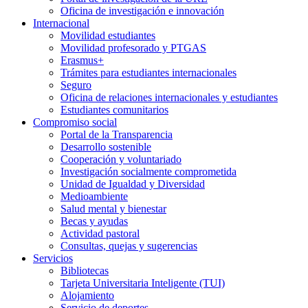
Oficina de investigación e innovación
Internacional
Movilidad estudiantes
Movilidad profesorado y PTGAS
Erasmus+
Trámites para estudiantes internacionales
Seguro
Oficina de relaciones internacionales y estudiantes
Estudiantes comunitarios
Compromiso social
Portal de la Transparencia
Desarrollo sostenible
Cooperación y voluntariado
Investigación socialmente comprometida
Unidad de Igualdad y Diversidad
Medioambiente
Salud mental y bienestar
Becas y ayudas
Actividad pastoral
Consultas, quejas y sugerencias
Servicios
Bibliotecas
Tarjeta Universitaria Inteligente (TUI)
Alojamiento
Servicio de deportes