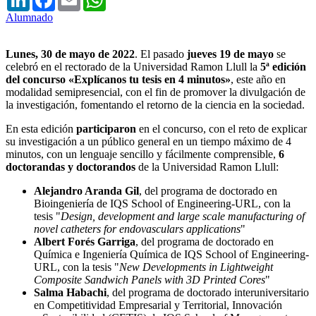
Alumnado
Lunes, 30 de mayo de 2022
. El pasado
jueves 19 de mayo
se
celebró en el rectorado de la Universidad Ramon Llull la
5ª edición
del concurso «Explícanos tu tesis en 4 minutos»
, este año en
modalidad semipresencial, con el fin de promover la divulgación de
la investigación, fomentando el retorno de la ciencia en la sociedad.
En esta edición
participaron
en el concurso, con el reto de explicar
su investigación a un público general en un tiempo máximo de 4
minutos, con un lenguaje sencillo y fácilmente comprensible,
6
doctorandas y doctorandos
de la Universidad Ramon Llull:
Alejandro Aranda Gil
, del programa de doctorado en
Bioingeniería de IQS School of Engineering-URL, con la
tesis "
Design, development and large scale manufacturing of
novel catheters for endovasculars applications
"
Albert Forés Garriga
, del programa de doctorado en
Química e Ingeniería Química de IQS School of Engineering-
URL, con la tesis "
New Developments in Lightweight
Composite Sandwich Panels with 3D Printed Cores
"
Salma Habachi
, del programa de doctorado interuniversitario
en Competitividad Empresarial y Territorial, Innovación