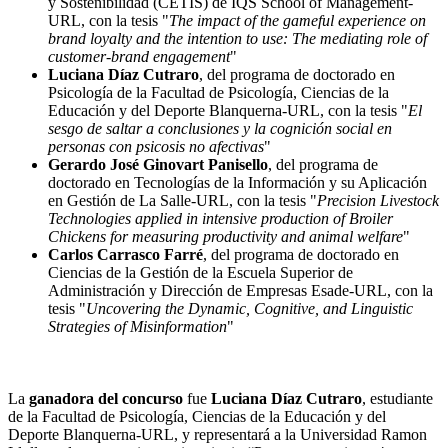
y Sostenibilidad (CETIS) de IQS School of Management-
URL, con la tesis "
The impact of the gameful experience on
brand loyalty and the intention to use: The mediating role of
customer-brand engagement
"
Luciana Díaz Cutraro
, del programa de doctorado en
Psicología de la Facultad de Psicología, Ciencias de la
Educación y del Deporte Blanquerna-URL, con la tesis "
El
sesgo de saltar a conclusiones y la cognición social en
personas con psicosis no afectivas
"
Gerardo José Ginovart Panisello
, del programa de
doctorado en Tecnologías de la Información y su Aplicación
en Gestión de La Salle-URL, con la tesis "
Precision Livestock
Technologies applied in intensive production of Broiler
Chickens for measuring productivity and animal welfare
"
Carlos Carrasco Farré
, del programa de doctorado en
Ciencias de la Gestión de la Escuela Superior de
Administración y Dirección de Empresas Esade-URL, con la
tesis "
Uncovering the Dynamic, Cognitive, and Linguistic
Strategies of Misinformation
"
La
ganadora del concurso
fue
Luciana Díaz Cutraro
, estudiante
de la Facultad de Psicología, Ciencias de la Educación y del
Deporte Blanquerna-URL, y representará a la Universidad Ramon