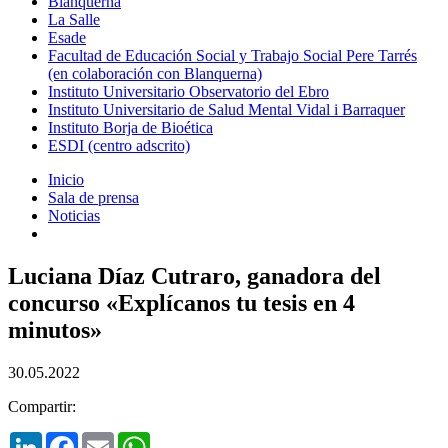
Blanquerna
La Salle
Esade
Facultad de Educación Social y Trabajo Social Pere Tarrés
(en colaboración con Blanquerna)
Instituto Universitario Observatorio del Ebro
Instituto Universitario de Salud Mental Vidal i Barraquer
Instituto Borja de Bioética
ESDI (centro adscrito)
Inicio
Sala de prensa
Noticias
Luciana Díaz Cutraro, ganadora del
concurso «Explícanos tu tesis en 4
minutos»
30.05.2022
Compartir:
LinkedIn
Facebook
Email
WhatsApp