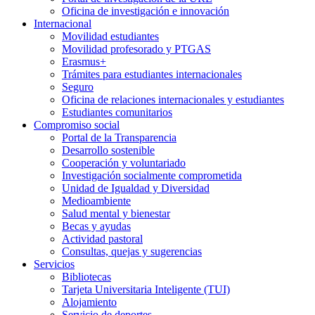
Oficina de investigación e innovación
Internacional
Movilidad estudiantes
Movilidad profesorado y PTGAS
Erasmus+
Trámites para estudiantes internacionales
Seguro
Oficina de relaciones internacionales y estudiantes
Estudiantes comunitarios
Compromiso social
Portal de la Transparencia
Desarrollo sostenible
Cooperación y voluntariado
Investigación socialmente comprometida
Unidad de Igualdad y Diversidad
Medioambiente
Salud mental y bienestar
Becas y ayudas
Actividad pastoral
Consultas, quejas y sugerencias
Servicios
Bibliotecas
Tarjeta Universitaria Inteligente (TUI)
Alojamiento
Servicio de deportes