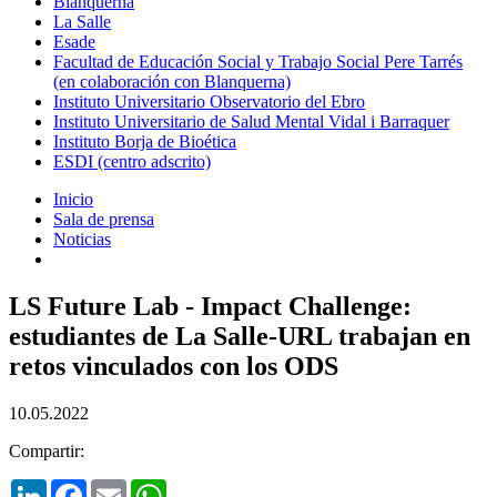
Blanquerna
La Salle
Esade
Facultad de Educación Social y Trabajo Social Pere Tarrés
(en colaboración con Blanquerna)
Instituto Universitario Observatorio del Ebro
Instituto Universitario de Salud Mental Vidal i Barraquer
Instituto Borja de Bioética
ESDI (centro adscrito)
Inicio
Sala de prensa
Noticias
LS Future Lab - Impact Challenge:
estudiantes de La Salle-URL trabajan en
retos vinculados con los ODS
10.05.2022
Compartir:
LinkedIn
Facebook
Email
WhatsApp