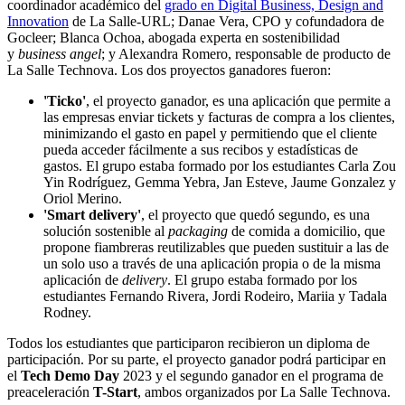
coordinador académico del
grado en Digital Business, Design and
Innovation
de La Salle-URL; Danae Vera, CPO y cofundadora de
Gocleer; Blanca Ochoa, abogada experta en sostenibilidad
y
business angel
; y Alexandra Romero, responsable de producto de
La Salle Technova. Los dos proyectos ganadores fueron:
'Ticko'
, el proyecto ganador, es una aplicación que permite a
las empresas enviar tickets y facturas de compra a los clientes,
minimizando el gasto en papel y permitiendo que el cliente
pueda acceder fácilmente a sus recibos y estadísticas de
gastos. El grupo estaba formado por los estudiantes Carla Zou
Yin Rodríguez, Gemma Yebra, Jan Esteve, Jaume Gonzalez y
Oriol Merino.
'Smart delivery'
, el proyecto que quedó segundo, es una
solución sostenible al
packaging
de comida a domicilio, que
propone fiambreras reutilizables que pueden sustituir a las de
un solo uso a través de una aplicación propia o de la misma
aplicación de
delivery
. El grupo estaba formado por los
estudiantes Fernando Rivera, Jordi Rodeiro, Mariia y Tadala
Rodney.
Todos los estudiantes que participaron recibieron un diploma de
participación. Por su parte, el proyecto ganador podrá participar en
el
Tech Demo Day
2023 y el segundo ganador en el programa de
preaceleración
T-Start
, ambos organizados por La Salle Technova.