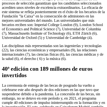
procesos de selección garantizan que los candidatos seleccionados
acrediten unos niveles de excelencia extraordinarios. La eficacia de
este sistema se refleja posteriormente en el éxito de los becarios de la
Fundación ”la Caixa” en la consecución de admisiones en las
mejores universidades del mundo. Las universidades que más
becarios reciben son: Imperial College London (9), London School
of Economics and Political Science (7), Universidad de Columbia
(7), Massachusetts Institute of Technology (6), ETH Zürich (6),
Universidad de Oxford (5) y Universidad de Cambridge (4).
Las disciplinas más representadas son las ingenierías y tecnologías
(22), las ciencias económicas y empresariales (9), las relaciones
internacionales (7), las ciencias físicas (6), las ciencias médicas y de
la salud (6), el derecho ( 6) y la música (6).
40ª edición con 189 millones de euros
invertidos
La ceremonia de entrega de las becas de posgrado ha vuelto a
celebrarse este año después de dos ediciones en las que tuvo que
suspenderse debido a la pandemia. La concesión de las becas, sin
embargo, no se detuvo en este período y, en 2021, el programa
cumple 40 ediciones de impulso ininterrumpido en la formación y en
la investigación. El acto, celebrado en Caixaforum Madrid, también