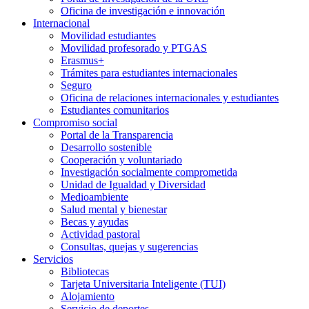
Oficina de investigación e innovación
Internacional
Movilidad estudiantes
Movilidad profesorado y PTGAS
Erasmus+
Trámites para estudiantes internacionales
Seguro
Oficina de relaciones internacionales y estudiantes
Estudiantes comunitarios
Compromiso social
Portal de la Transparencia
Desarrollo sostenible
Cooperación y voluntariado
Investigación socialmente comprometida
Unidad de Igualdad y Diversidad
Medioambiente
Salud mental y bienestar
Becas y ayudas
Actividad pastoral
Consultas, quejas y sugerencias
Servicios
Bibliotecas
Tarjeta Universitaria Inteligente (TUI)
Alojamiento
Servicio de deportes