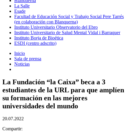
Blanquerna
La Salle
Esade
Facultad de Educación Social y Trabajo Social Pere Tarrés
(en colaboración con Blanquerna)
Instituto Universitario Observatorio del Ebro
Instituto Universitario de Salud Mental Vidal i Barraquer
Instituto Borja de Bioética
ESDI (centro adscrito)
Inicio
Sala de prensa
Noticias
La Fundación “la Caixa” beca a 3
estudiantes de la URL para que amplíen
su formación en las mejores
universidades del mundo
20.07.2022
Compartir: