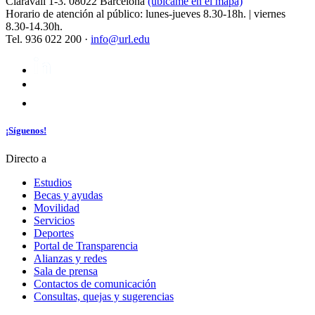
Claravall 1-3. 08022 Barcelona
(ubícame en el mapa)
Horario de atención al público: lunes-jueves 8.30-18h. | viernes
8.30-14.30h.
Tel. 936 022 200 ·
info@url.edu
¡Síguenos!
Directo a
Estudios
Becas y ayudas
Movilidad
Servicios
Deportes
Portal de Transparencia
Alianzas y redes
Sala de prensa
Contactos de comunicación
Consultas, quejas y sugerencias