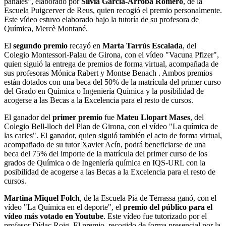
pañales", elaborado por
Silvia Garcia-Arroba Romero
, de la
Escuela Puigcerver de Reus, quien recogió el premio personalmente.
Este vídeo estuvo elaborado bajo la tutoría de su profesora de
Química, Mercè Montané.
El
segundo premio
recayó en
Marta Tarrús Escalada
, del
Colegio Montessori-Palau de Girona, con el vídeo "Vacuna Pfizer",
quien siguió la entrega de premios de forma virtual, acompañada de
sus profesoras Mónica Rabert y Montse Benach . Ambos premios
están dotados con una beca del 50% de la matrícula del primer curso
del Grado en Química o Ingeniería Química y la posibilidad de
acogerse a las Becas a la Excelencia para el resto de cursos.
El ganador del
primer premio
fue
Mateu Llopart Mases
, del
Colegio Bell-lloch del Plan de Girona, con el vídeo "La química de
las caries". El ganador, quien siguió también el acto de forma virtual,
acompañado de su tutor Xavier Acín, podrá beneficiarse de una
beca del 75% del importe de la matrícula del primer curso de los
grados de Química o de Ingeniería química en IQS-URL con la
posibilidad de acogerse a las Becas a la Excelencia para el resto de
cursos.
Martina Miquel Folch
, de la Escuela Pia de Terrassa ganó, con el
vídeo "La Química en el deporte", el
premio del público para el
vídeo más votado en Youtube
. Este vídeo fue tutorizado por el
profesor Dídac Roig. El premio, recogido de forma presencial por la