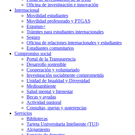
Oficina de investigación e innovación
Internacional
Movilidad estudiantes
Movilidad profesorado y PTGAS
Erasmus+
Trámites para estudiantes internacionales
Seguro
Oficina de relaciones internacionales y estudiantes
Estudiantes comunitarios
Compromiso social
Portal de la Transparencia
Desarrollo sostenible
Cooperación y voluntariado
Investigación socialmente comprometida
Unidad de Igualdad y Diversidad
Medioambiente
Salud mental y bienestar
Becas y ayudas
Actividad pastoral
Consultas, quejas y sugerencias
Servicios
Bibliotecas
Tarjeta Universitaria Inteligente (TUI)
Alojamiento
Servicio de deportes