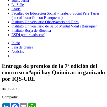
Blanquerna
La Salle
Esade
Facultad de Educación Social y Trabajo Social Pere Tarrés
(en colaboración con Blanquerna)
Instituto Universitario Observatorio del Ebro
Instituto Universitario de Salud Mental Vidal i Barraquer
Instituto Borja de Bioética
ESDI (centro adscrito)
Inicio
Sala de prensa
Noticias
Entrega de premios de la 7ª edición del
concurso «Aquí hay Química» organizado
por IQS-URL
04.06.2021
Compartir:
LinkedIn
Facebook
Email
WhatsApp