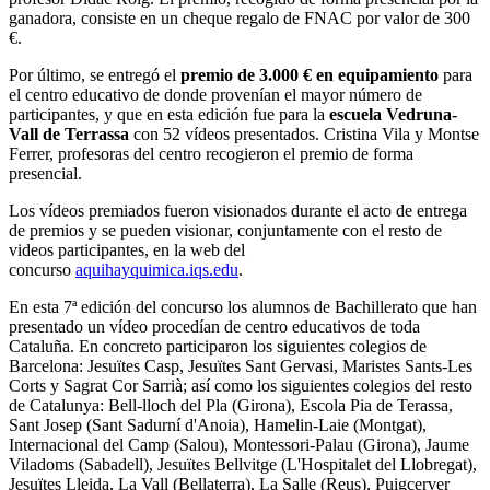
ganadora, consiste en un cheque regalo de FNAC por valor de 300
€.
Por último, se entregó el
premio de 3.000 € en equipamiento
para
el centro educativo de donde provenían el mayor número de
participantes, y que en esta edición fue para la
escuela Vedruna-
Vall de Terrassa
con 52 vídeos presentados. Cristina Vila y Montse
Ferrer, profesoras del centro recogieron el premio de forma
presencial.
Los vídeos premiados fueron visionados durante el acto de entrega
de premios y se pueden visionar, conjuntamente con el resto de
videos participantes, en la web del
concurso
aquihayquimica.iqs.edu
.
En esta 7ª edición del concurso los alumnos de Bachillerato que han
presentado un vídeo procedían de centro educativos de toda
Cataluña. En concreto participaron los siguientes colegios de
Barcelona: Jesuïtes Casp, Jesuïtes Sant Gervasi, Maristes Sants-Les
Corts y Sagrat Cor Sarrià; así como los siguientes colegios del resto
de Catalunya: Bell-lloch del Pla (Girona), Escola Pia de Terassa,
Sant Josep (Sant Sadurní d'Anoia), Hamelin-Laie (Montgat),
Internacional del Camp (Salou), Montessori-Palau (Girona), Jaume
Viladoms (Sabadell), Jesuïtes Bellvitge (L'Hospitalet del Llobregat),
Jesuïtes Lleida, La Vall (Bellaterra), La Salle (Reus), Puigcerver