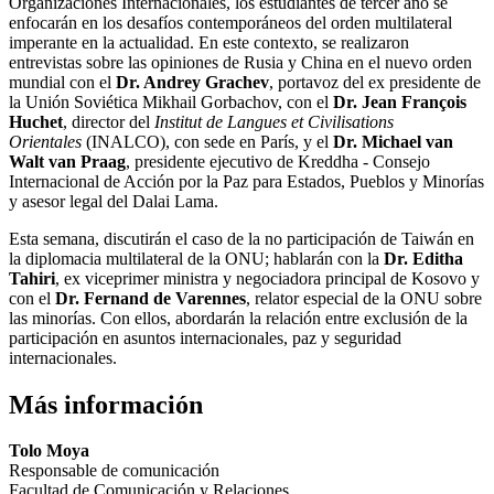
Organizaciones Internacionales, los estudiantes de tercer año se
enfocarán en los desafíos contemporáneos del orden multilateral
imperante en la actualidad. En este contexto, se realizaron
entrevistas sobre las opiniones de Rusia y China en el nuevo orden
mundial con el
Dr. Andrey Grachev
, portavoz del ex presidente de
la Unión Soviética Mikhail Gorbachov, con el
Dr. Jean François
Huchet
, director del
Institut de Langues et Civilisations
Orientales
(INALCO), con sede en París, y el
Dr. Michael van
Walt van Praag
, presidente ejecutivo de Kreddha - Consejo
Internacional de Acción por la Paz para Estados, Pueblos y Minorías
y asesor legal del Dalai Lama.
Esta semana, discutirán el caso de la no participación de Taiwán en
la diplomacia multilateral de la ONU; hablarán con la
Dr. Editha
Tahiri
, ex viceprimer ministra y negociadora principal de Kosovo y
con el
Dr. Fernand de Varennes
, relator especial de la ONU sobre
las minorías. Con ellos, abordarán la relación entre exclusión de la
participación en asuntos internacionales, paz y seguridad
internacionales.
Más información
Tolo Moya
Responsable de comunicación
Facultad de Comunicación y Relaciones