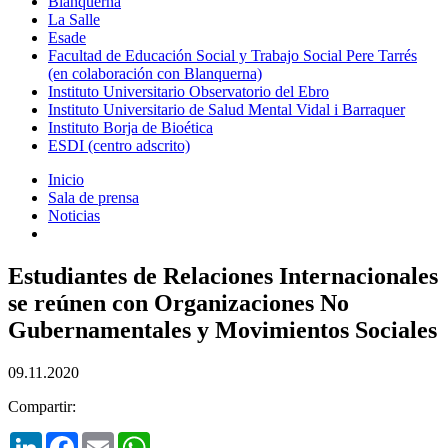
Blanquerna
La Salle
Esade
Facultad de Educación Social y Trabajo Social Pere Tarrés
(en colaboración con Blanquerna)
Instituto Universitario Observatorio del Ebro
Instituto Universitario de Salud Mental Vidal i Barraquer
Instituto Borja de Bioética
ESDI (centro adscrito)
Inicio
Sala de prensa
Noticias
Estudiantes de Relaciones Internacionales
se reúnen con Organizaciones No
Gubernamentales y Movimientos Sociales
09.11.2020
Compartir:
LinkedIn
Facebook
Email
WhatsApp