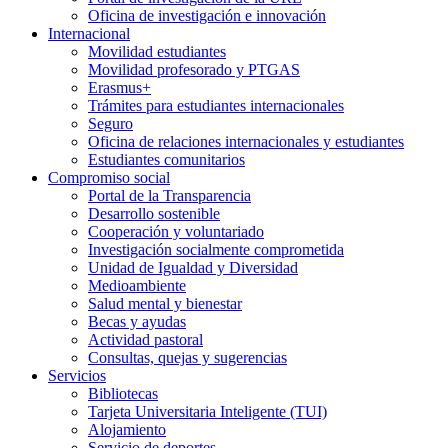
Oficina de investigación e innovación
Internacional
Movilidad estudiantes
Movilidad profesorado y PTGAS
Erasmus+
Trámites para estudiantes internacionales
Seguro
Oficina de relaciones internacionales y estudiantes
Estudiantes comunitarios
Compromiso social
Portal de la Transparencia
Desarrollo sostenible
Cooperación y voluntariado
Investigación socialmente comprometida
Unidad de Igualdad y Diversidad
Medioambiente
Salud mental y bienestar
Becas y ayudas
Actividad pastoral
Consultas, quejas y sugerencias
Servicios
Bibliotecas
Tarjeta Universitaria Inteligente (TUI)
Alojamiento
Servicio de deportes