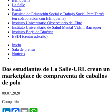
Blanquerna
La Salle
Esade
Facultad de Educación Social y Trabajo Social Pere Tarrés
(en colaboración con Blanquerna)
Instituto Universitario Observatorio del Ebro
Instituto Universitario de Salud Mental Vidal i Barraquer
Instituto Borja de Bioética
ESDI (centro adscrito)
Inicio
Sala de prensa
Noticias
Dos estudiantes de La Salle-URL crean un
marketplace de compraventa de caballos
de polo
09.07.2020
Compartir:
LinkedIn
Facebook
Email
WhatsApp