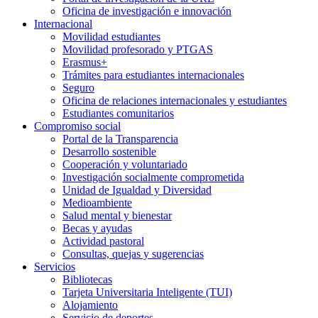
Oficina de investigación e innovación
Internacional
Movilidad estudiantes
Movilidad profesorado y PTGAS
Erasmus+
Trámites para estudiantes internacionales
Seguro
Oficina de relaciones internacionales y estudiantes
Estudiantes comunitarios
Compromiso social
Portal de la Transparencia
Desarrollo sostenible
Cooperación y voluntariado
Investigación socialmente comprometida
Unidad de Igualdad y Diversidad
Medioambiente
Salud mental y bienestar
Becas y ayudas
Actividad pastoral
Consultas, quejas y sugerencias
Servicios
Bibliotecas
Tarjeta Universitaria Inteligente (TUI)
Alojamiento
Servicio de deportes