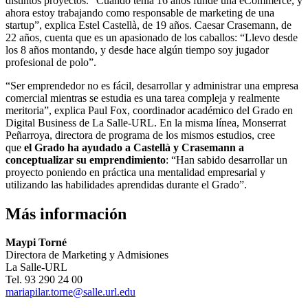
distintos proyectos. “Cuando tenía 16 años fundé una eCommerce, y
ahora estoy trabajando como responsable de marketing de una
startup”, explica Estel Castellà, de 19 años. Caesar Crasemann, de
22 años, cuenta que es un apasionado de los caballos: “Llevo desde
los 8 años montando, y desde hace algún tiempo soy jugador
profesional de polo”.
“Ser emprendedor no es fácil, desarrollar y administrar una empresa
comercial mientras se estudia es una tarea compleja y realmente
meritoria”, explica Paul Fox, coordinador académico del Grado en
Digital Business de La Salle-URL. En la misma línea, Monserrat
Peñarroya, directora de programa de los mismos estudios, cree
que
el Grado ha ayudado a Castellà y Crasemann a
conceptualizar su emprendimiento
: “Han sabido desarrollar un
proyecto poniendo en práctica una mentalidad empresarial y
utilizando las habilidades aprendidas durante el Grado”.
Más información
Maypi Torné
Directora de Marketing y Admisiones
La Salle-URL
Tel. 93 290 24 00
mariapilar.torne@salle.url.edu