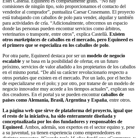
Estel Castellà. Equineed es completamente gratis. “No hay
comisiones de ningún tipo, solo proporcionamos el contacto del
vendedor al comprador”, puntualiza Caesar Crasemann. El proyecto
está trabajando con caballos de polo para vender, alquilar y también
para actividades de cría. “Adicionalmente, ofrecemos un espacio
donde las personas pueden encontrar servicios como árbitros,
veterinarios o transporte, entre otros”, explica Castellà.
Existen
otros
marketplaces
de caballos en el mercado, pero Equineed es
el primero que se especializa en los caballos de polo
.
Por otra parte, Equineed destaca por ser un
modelo de negocio
escalable
y se basa en la posibilidad de ofertar, en un futuro
próximo, servicios de valor añadido a los propietarios de los caballos
en el mismo portal. “De ahí su carácter revolucionario respecto a
otros portales que existen en el mercado. Por un lado, por el hecho
de especializarse en el polo; y por otro, por tratarse de un modelo de
negocio innovador muy acorde a los tiempos actuales”, explican sus
dos creadores. En el portal ya se pueden encontrar
caballos de
países como Alemania, Brasil, Argentina y España
, entre otros.
La página web que sirve de plataforma del proyecto, igual que
el resto de la iniciativa, ha sido enteramente diseñada y
conceptualizada por los dos fundadores y responsables de
Equineed
. Ambos, además, son expertos en el sector equino y, pese
a su juventud, ya tienen experiencia como emprendedores en