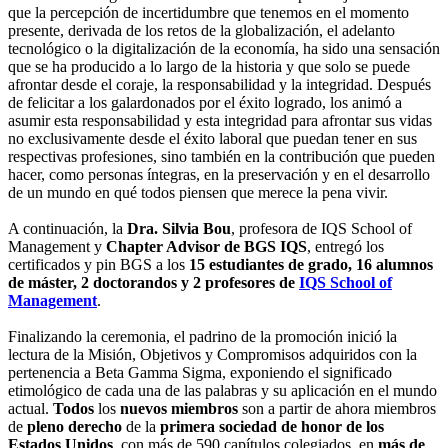
que la percepción de incertidumbre que tenemos en el momento
presente, derivada de los retos de la globalización, el adelanto
tecnológico o la digitalización de la economía, ha sido una sensación
que se ha producido a lo largo de la historia y que solo se puede
afrontar desde el coraje, la responsabilidad y la integridad. Después
de felicitar a los galardonados por el éxito logrado, los animó a
asumir esta responsabilidad y esta integridad para afrontar sus vidas
no exclusivamente desde el éxito laboral que puedan tener en sus
respectivas profesiones, sino también en la contribución que pueden
hacer, como personas íntegras, en la preservación y en el desarrollo
de un mundo en qué todos piensen que merece la pena vivir.
A continuación, la
Dra. Silvia Bou
, profesora de IQS School of
Management y
Chapter Advisor de BGS IQS
, entregó los
certificados y pin BGS a los
15 estudiantes de grado, 16 alumnos
de máster, 2 doctorandos y 2 profesores de
IQS School of
Management
.
Finalizando la ceremonia, el padrino de la promoción inició la
lectura de la Misión, Objetivos y Compromisos adquiridos con la
pertenencia a Beta Gamma Sigma, exponiendo el significado
etimológico de cada una de las palabras y su aplicación en el mundo
actual.
Todos
los
nuevos miembros
son a partir de ahora miembros
de
pleno derecho
de la
primera sociedad de honor de los
Estados Unidos
, con más de 590 capítulos colegiados, en
más de