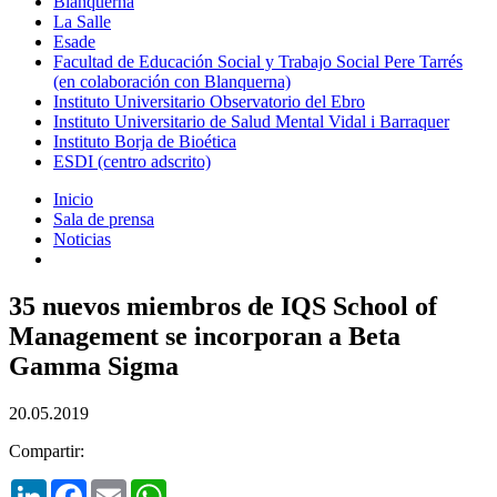
Blanquerna
La Salle
Esade
Facultad de Educación Social y Trabajo Social Pere Tarrés
(en colaboración con Blanquerna)
Instituto Universitario Observatorio del Ebro
Instituto Universitario de Salud Mental Vidal i Barraquer
Instituto Borja de Bioética
ESDI (centro adscrito)
Inicio
Sala de prensa
Noticias
35 nuevos miembros de IQS School of
Management se incorporan a Beta
Gamma Sigma
20.05.2019
Compartir:
LinkedIn
Facebook
Email
WhatsApp