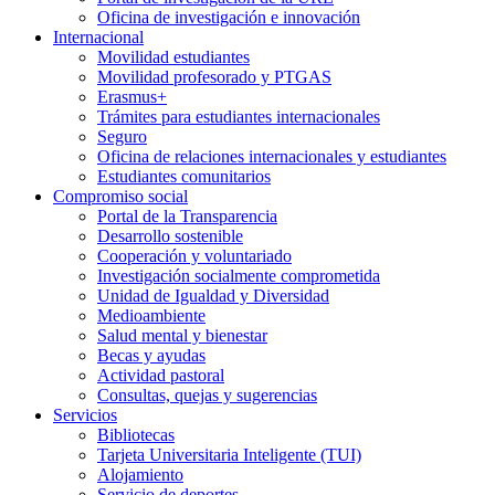
Oficina de investigación e innovación
Internacional
Movilidad estudiantes
Movilidad profesorado y PTGAS
Erasmus+
Trámites para estudiantes internacionales
Seguro
Oficina de relaciones internacionales y estudiantes
Estudiantes comunitarios
Compromiso social
Portal de la Transparencia
Desarrollo sostenible
Cooperación y voluntariado
Investigación socialmente comprometida
Unidad de Igualdad y Diversidad
Medioambiente
Salud mental y bienestar
Becas y ayudas
Actividad pastoral
Consultas, quejas y sugerencias
Servicios
Bibliotecas
Tarjeta Universitaria Inteligente (TUI)
Alojamiento
Servicio de deportes