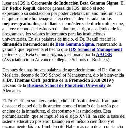
lugar en IQS la
Ceremonia de Inducción Beta Gamma Sigma
. El
Dr. Pedro Regull
, director general de IQS, inició el acto
expresando su satisfacción por poder celebrar, un año más, un acto
en que se
rinde
homenaje a la excelencia demostrada por los
mejores graduados
, estudiantes de
máster
y de
doctorado
, y que,
a la vez reconoce el esfuerzo del alumno, el rigor académico de los
programas y los valores importantes para las instituciones
universitarias. En sus palabras de inicio, el Dr. Regull resaltó la
dimensión internacional de
Beta Gamma Sigma
, remarcando la
garantía que representa el hecho que
IQS School of Management
pertenezca a Beta Gamma Sigma, gestionada por la
AACSB
(Association tono Advance Collegiate Schools of Business).
Después de unas breves palabras de agradecimiento, el Dr. Carlos
Moslares, decano de IQS School of Management, dio la bienvenida
al
Dr. Thomas Cleff
,
padrino
de la
Promoción 2018-2019
y
Decano de la
Business School de Pforzheim University
de
Alemania.
El Dr. Cleff, en su intervención, citó al filósofo alemán Kant para
destacar el papel de la ilustración como el triunfo de la razón por
encima de la inmadurez, el despotismo y las mitologías. Esta
profundización, que se impulsó en el siglo XVIII, ha sido la base del
sistema educativo posterior basado en el método científico y el
razonamiento lógico. También citó Habermäs para dejar constancia