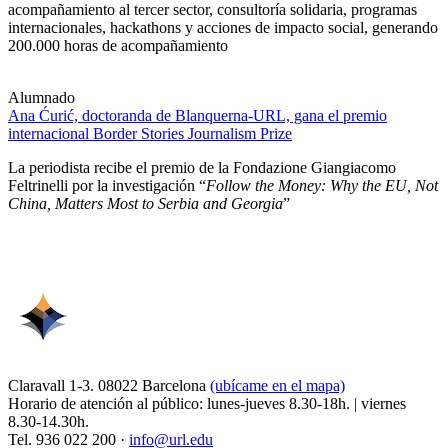
acompañamiento al tercer sector, consultoría solidaria, programas
internacionales, hackathons y acciones de impacto social, generando
200.000 horas de acompañamiento
Alumnado
Ana Ćurić, doctoranda de Blanquerna-URL, gana el premio
internacional Border Stories Journalism Prize
La periodista recibe el premio de la Fondazione Giangiacomo
Feltrinelli por la investigación “
Follow the Money: Why the EU, Not
China, Matters Most to Serbia and Georgia
”
Claravall 1-3. 08022 Barcelona
(ubícame en el mapa)
Horario de atención al público: lunes-jueves 8.30-18h. | viernes
8.30-14.30h.
Tel. 936 022 200 ·
info@url.edu