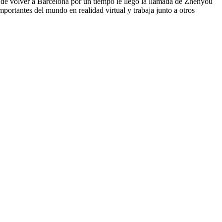
de volver a Barcelona por un tiempo le llegó la llamada de Zhenyou
ortantes del mundo en realidad virtual y trabaja junto a otros