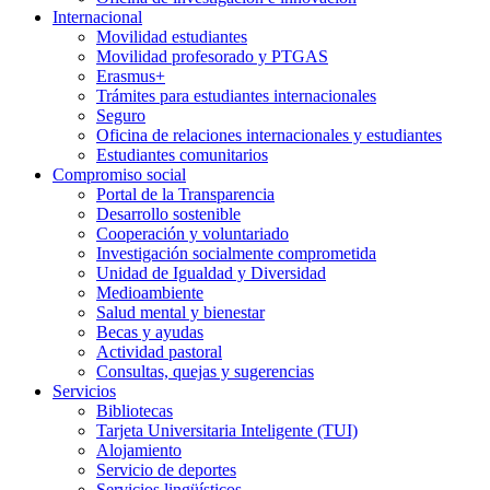
Internacional
Movilidad estudiantes
Movilidad profesorado y PTGAS
Erasmus+
Trámites para estudiantes internacionales
Seguro
Oficina de relaciones internacionales y estudiantes
Estudiantes comunitarios
Compromiso social
Portal de la Transparencia
Desarrollo sostenible
Cooperación y voluntariado
Investigación socialmente comprometida
Unidad de Igualdad y Diversidad
Medioambiente
Salud mental y bienestar
Becas y ayudas
Actividad pastoral
Consultas, quejas y sugerencias
Servicios
Bibliotecas
Tarjeta Universitaria Inteligente (TUI)
Alojamiento
Servicio de deportes
Servicios lingüísticos