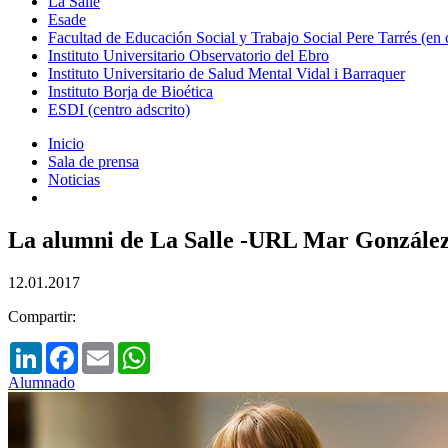
La Salle
Esade
Facultad de Educación Social y Trabajo Social Pere Tarrés (en
Instituto Universitario Observatorio del Ebro
Instituto Universitario de Salud Mental Vidal i Barraquer
Instituto Borja de Bioética
ESDI (centro adscrito)
Inicio
Sala de prensa
Noticias
La alumni de La Salle -URL Mar González 
12.01.2017
Compartir:
LinkedIn
Facebook
Email
WhatsApp
Alumnado