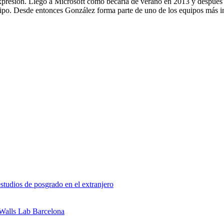
xpresión. Llegó a Microsoft como becaria de verano en 2013 y después 
ipo. Desde entonces González forma parte de uno de los equipos más imp
studios de posgrado en el extranjero
 Walls Lab Barcelona