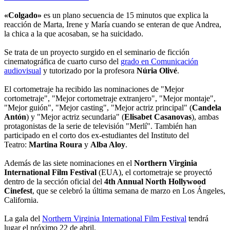
«Colgado»
es un plano secuencia de 15 minutos que explica la
reacción de Marta, Irene y María cuando se enteran de que Andrea,
la chica a la que acosaban, se ha suicidado.
Se trata de un proyecto surgido en el seminario de ficción
cinematográfica de cuarto curso del
grado en Comunicación
audiovisual
y tutorizado por la profesora
Núria Olivé
.
El cortometraje ha recibido las nominaciones de "Mejor
cortometraje", "Mejor cortometraje extranjero", "Mejor montaje",
"Mejor guión", "Mejor casting", "Mejor actriz principal" (
Candela
Antón
) y "Mejor actriz secundaria" (
Elisabet Casanovas
), ambas
protagonistas de la serie de televisión "Merlí". También han
participado en el corto dos ex-estudiantes del Instituto del
Teatro:
Martina Roura
y
Alba Aloy
.
Además de las siete nominaciones en el
Northern Virginia
International Film Festival
(EUA), el cortometraje se proyectó
dentro de la sección oficial del
4th Annual North Hollywood
Cinefest
, que se celebró la última semana de marzo en Los Ángeles,
California.
La gala del
Northern Virginia International Film Festival
tendrá
lugar el próximo 22 de abril.