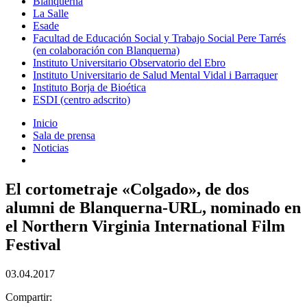
Blanquerna
La Salle
Esade
Facultad de Educación Social y Trabajo Social Pere Tarrés
(en colaboración con Blanquerna)
Instituto Universitario Observatorio del Ebro
Instituto Universitario de Salud Mental Vidal i Barraquer
Instituto Borja de Bioética
ESDI (centro adscrito)
Inicio
Sala de prensa
Noticias
El cortometraje «Colgado», de dos
alumni de Blanquerna-URL, nominado en
el Northern Virginia International Film
Festival
03.04.2017
Compartir: