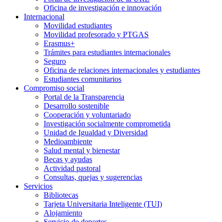
Oficina de investigación e innovación
Internacional
Movilidad estudiantes
Movilidad profesorado y PTGAS
Erasmus+
Trámites para estudiantes internacionales
Seguro
Oficina de relaciones internacionales y estudiantes
Estudiantes comunitarios
Compromiso social
Portal de la Transparencia
Desarrollo sostenible
Cooperación y voluntariado
Investigación socialmente comprometida
Unidad de Igualdad y Diversidad
Medioambiente
Salud mental y bienestar
Becas y ayudas
Actividad pastoral
Consultas, quejas y sugerencias
Servicios
Bibliotecas
Tarjeta Universitaria Inteligente (TUI)
Alojamiento
Servicio de deportes