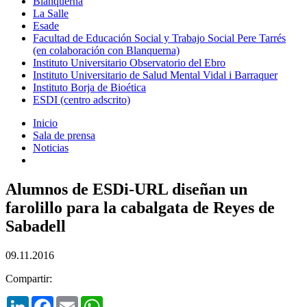
Blanquerna
La Salle
Esade
Facultad de Educación Social y Trabajo Social Pere Tarrés
(en colaboración con Blanquerna)
Instituto Universitario Observatorio del Ebro
Instituto Universitario de Salud Mental Vidal i Barraquer
Instituto Borja de Bioética
ESDI (centro adscrito)
Inicio
Sala de prensa
Noticias
Alumnos de ESDi-URL diseñan un
farolillo para la cabalgata de Reyes de
Sabadell
09.11.2016
Compartir:
LinkedIn
Facebook
Email
WhatsApp