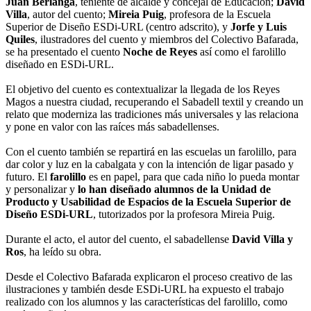
Juan Berlanga
, teniente de alcalde y concejal de Educación;
David
Villa
, autor del cuento;
Mireia Puig
, profesora de la Escuela
Superior de Diseño ESDi-URL (centro adscrito), y
Jorfe y Luis
Quiles
, ilustradores del cuento y miembros del Colectivo Bafarada,
se ha presentado el cuento
Noche de Reyes
así como el farolillo
diseñado en ESDi-URL.
El objetivo del cuento es contextualizar la llegada de los Reyes
Magos a nuestra ciudad, recuperando el Sabadell textil y creando un
relato que moderniza las tradiciones más universales y las relaciona
y pone en valor con las raíces más sabadellenses.
Con el cuento también se repartirá en las escuelas un farolillo, para
dar color y luz en la cabalgata y con la intención de ligar pasado y
futuro. El
farolillo
es en papel, para que cada niño lo pueda montar
y personalizar y
lo han diseñado alumnos de la Unidad de
Producto y Usabilidad de Espacios de la Escuela Superior de
Diseño ESDi-URL
, tutorizados por la profesora Mireia Puig.
Durante el acto, el autor del cuento, el sabadellense
David Villa y
Ros
, ha leído su obra.
Desde el Colectivo Bafarada explicaron el proceso creativo de las
ilustraciones y también desde ESDi-URL ha expuesto el trabajo
realizado con los alumnos y las características del farolillo, como