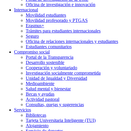
Oficina de investigación e innovación
Internacional
Movilidad estudiantes
Movilidad profesorado y PTGAS
Erasmus+
Trámites para estudiantes internacionales
Seguro
Oficina de relaciones internacionales y estudiantes
Estudiantes comunitarios
Compromiso social
Portal de la Transparencia
Desarrollo sostenible
Cooperación y voluntariado
Investigación socialmente comprometida
Unidad de Igualdad y Diversidad
Medioambiente
Salud mental y bienestar
Becas y ayudas
Actividad pastoral
Consultas, quejas y sugerencias
Servicios
Bibliotecas
Tarjeta Universitaria Inteligente (TUI)
Alojamiento
Servicio de deportes