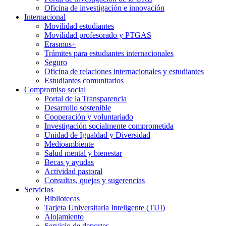
Oficina de investigación e innovación
Internacional
Movilidad estudiantes
Movilidad profesorado y PTGAS
Erasmus+
Trámites para estudiantes internacionales
Seguro
Oficina de relaciones internacionales y estudiantes
Estudiantes comunitarios
Compromiso social
Portal de la Transparencia
Desarrollo sostenible
Cooperación y voluntariado
Investigación socialmente comprometida
Unidad de Igualdad y Diversidad
Medioambiente
Salud mental y bienestar
Becas y ayudas
Actividad pastoral
Consultas, quejas y sugerencias
Servicios
Bibliotecas
Tarjeta Universitaria Inteligente (TUI)
Alojamiento
Servicio de deportes