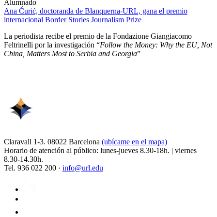
Alumnado
Ana Ćurić, doctoranda de Blanquerna-URL, gana el premio
internacional Border Stories Journalism Prize
La periodista recibe el premio de la Fondazione Giangiacomo
Feltrinelli por la investigación “
Follow the Money: Why the EU, Not
China, Matters Most to Serbia and Georgia
”
Claravall 1-3. 08022 Barcelona
(ubícame en el mapa)
Horario de atención al público: lunes-jueves 8.30-18h. | viernes
8.30-14.30h.
Tel. 936 022 200 ·
info@url.edu