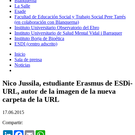
Blanquerna
La Salle
Esade
Facultad de Educación Social y Trabajo Social Pere Tarrés
(en colaboración con Blanquerna)
Instituto Universitario Observatorio del Ebro
Instituto Universitario de Salud Mental Vidal i Barraquer
Instituto Borja de Bioética
ESDI (centro adscrito)
Inicio
Sala de prensa
Noticias
Nico Jussila, estudiante Erasmus de ESDi-
URL, autor de la imagen de la nueva
carpeta de la URL
17.06.2015
Compartir:
LinkedIn
Facebook
Email
WhatsApp