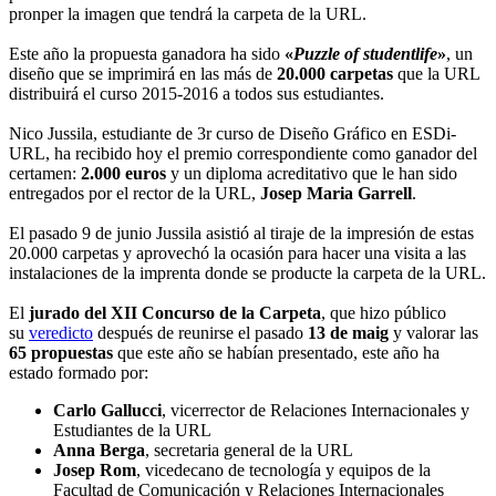
pronper la imagen que tendrá la carpeta de la URL.
Este año la propuesta ganadora ha sido
«
Puzzle of studentlife
»
, un
diseño que se imprimirá en las más de
20.000 carpetas
que la URL
distribuirá el curso 2015-2016 a todos sus estudiantes.
Nico Jussila, estudiante de 3r curso de Diseño Gráfico en ESDi-
URL, ha recibido hoy el premio correspondiente como ganador del
certamen:
2.000 euros
y un diploma acreditativo que le han sido
entregados por el rector de la URL,
Josep Maria Garrell
.
El pasado 9 de junio Jussila asistió al tiraje de la impresión de estas
20.000 carpetas y aprovechó la ocasión para hacer una visita a las
instalaciones de la imprenta donde se producte la carpeta de la URL.
El
jurado del XII Concurso de la Carpeta
, que hizo público
su
veredicto
después de reunirse el pasado
13 de maig
y valorar las
65 propuestas
que este año se habían presentado, este año ha
estado formado por:
Carlo Gallucci
, vicerrector de Relaciones Internacionales y
Estudiantes de la URL
Anna Berga
, secretaria general de la URL
Josep Rom
, vicedecano de tecnología y equipos de la
Facultad de Comunicación y Relaciones Internacionales