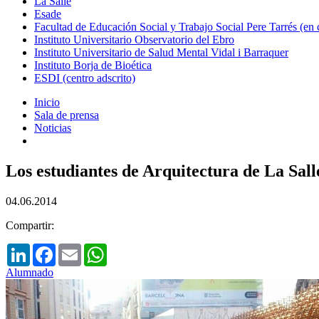
La Salle
Esade
Facultad de Educación Social y Trabajo Social Pere Tarrés (en
Instituto Universitario Observatorio del Ebro
Instituto Universitario de Salud Mental Vidal i Barraquer
Instituto Borja de Bioética
ESDI (centro adscrito)
Inicio
Sala de prensa
Noticias
Los estudiantes de Arquitectura de La Sal
04.06.2014
Compartir:
LinkedIn
Facebook
Email
WhatsApp
Alumnado