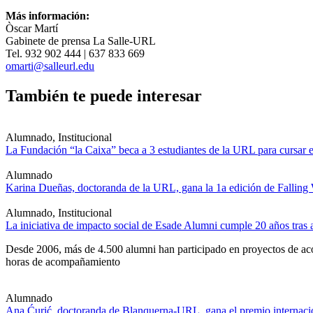
Más información:
Òscar Martí
Gabinete de prensa La Salle-URL
Tel. 932 902 444 | 637 833 669
omarti@salleurl.edu
También te puede interesar
Alumnado, Institucional
La Fundación “la Caixa” beca a 3 estudiantes de la URL para cursar e
Alumnado
Karina Dueñas, doctoranda de la URL, gana la 1a edición de Falling
Alumnado, Institucional
La iniciativa de impacto social de Esade Alumni cumple 20 años tra
Desde 2006, más de 4.500 alumni han participado en proyectos de acom
horas de acompañamiento
Alumnado
Ana Ćurić, doctoranda de Blanquerna-URL, gana el premio internacio