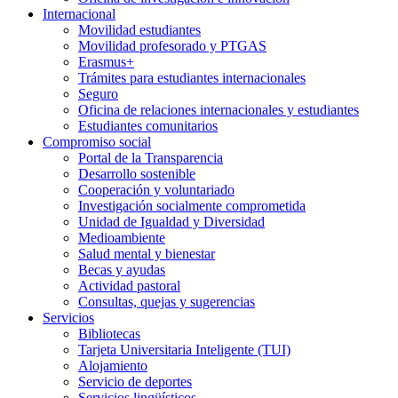
Internacional
Movilidad estudiantes
Movilidad profesorado y PTGAS
Erasmus+
Trámites para estudiantes internacionales
Seguro
Oficina de relaciones internacionales y estudiantes
Estudiantes comunitarios
Compromiso social
Portal de la Transparencia
Desarrollo sostenible
Cooperación y voluntariado
Investigación socialmente comprometida
Unidad de Igualdad y Diversidad
Medioambiente
Salud mental y bienestar
Becas y ayudas
Actividad pastoral
Consultas, quejas y sugerencias
Servicios
Bibliotecas
Tarjeta Universitaria Inteligente (TUI)
Alojamiento
Servicio de deportes
Servicios lingüísticos