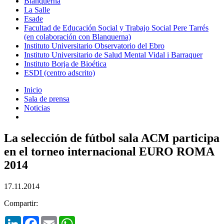
Blanquerna
La Salle
Esade
Facultad de Educación Social y Trabajo Social Pere Tarrés
(en colaboración con Blanquerna)
Instituto Universitario Observatorio del Ebro
Instituto Universitario de Salud Mental Vidal i Barraquer
Instituto Borja de Bioética
ESDI (centro adscrito)
Inicio
Sala de prensa
Noticias
La selección de fútbol sala ACM participa
en el torneo internacional EURO ROMA
2014
17.11.2014
Compartir:
LinkedIn
Facebook
Email
WhatsApp