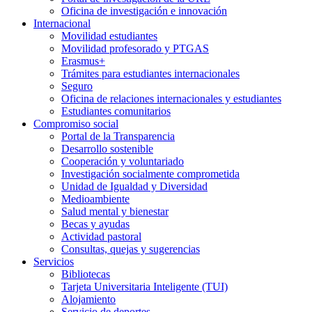
Oficina de investigación e innovación
Internacional
Movilidad estudiantes
Movilidad profesorado y PTGAS
Erasmus+
Trámites para estudiantes internacionales
Seguro
Oficina de relaciones internacionales y estudiantes
Estudiantes comunitarios
Compromiso social
Portal de la Transparencia
Desarrollo sostenible
Cooperación y voluntariado
Investigación socialmente comprometida
Unidad de Igualdad y Diversidad
Medioambiente
Salud mental y bienestar
Becas y ayudas
Actividad pastoral
Consultas, quejas y sugerencias
Servicios
Bibliotecas
Tarjeta Universitaria Inteligente (TUI)
Alojamiento
Servicio de deportes