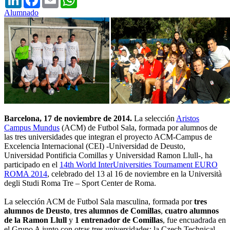
Alumnado
Barcelona, 17 de noviembre de 2014.
La selección
Aristos
Campus Mundus
(ACM) de Futbol Sala, formada por alumnos de
las tres universidades que integran el proyecto ACM-Campus de
Excelencia Internacional (CEI) -Universidad de Deusto,
Universidad Pontificia Comillas y Universidad Ramon Llull-, ha
participado en el
14th World InterUniversities Tournament EURO
ROMA 2014
, celebrado del 13 al 16 de noviembre en la Università
degli Studi Roma Tre – Sport Center de Roma.
La selección ACM de Futbol Sala masculina, formada por
tres
alumnos de Deusto
,
tres alumnos de Comillas
,
cuatro alumnos
de la Ramon Llull
y
1 entrenador de Comillas
, fue encuadrada en
el Grupo A junto con otras tres universidades: la Czech Technical