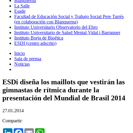
Blanquerna
La Salle
Esade
Facultad de Educación Social y Trabajo Social Pere Tarrés
(en colaboración con Blanquerna)
Instituto Universitario Observatorio del Ebro
Instituto Universitario de Salud Mental Vidal i Barraquer
Instituto Borja de Bioética
ESDI (centro adscrito)
Inicio
Sala de prensa
Noticias
ESDi diseña los maillots que vestirán las
gimnastas de rítmica durante la
presentación del Mundial de Brasil 2014
27.01.2014
Compartir:
LinkedIn
Facebook
Email
WhatsApp