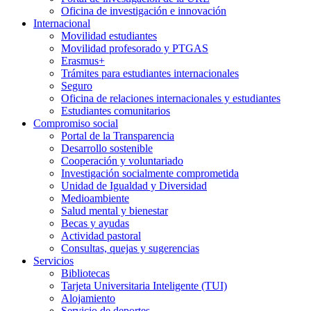
Oficina de investigación e innovación
Internacional
Movilidad estudiantes
Movilidad profesorado y PTGAS
Erasmus+
Trámites para estudiantes internacionales
Seguro
Oficina de relaciones internacionales y estudiantes
Estudiantes comunitarios
Compromiso social
Portal de la Transparencia
Desarrollo sostenible
Cooperación y voluntariado
Investigación socialmente comprometida
Unidad de Igualdad y Diversidad
Medioambiente
Salud mental y bienestar
Becas y ayudas
Actividad pastoral
Consultas, quejas y sugerencias
Servicios
Bibliotecas
Tarjeta Universitaria Inteligente (TUI)
Alojamiento
Servicio de deportes