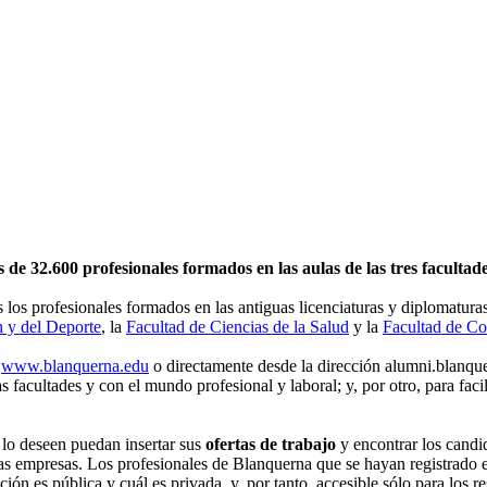
e 32.600 profesionales formados en las aulas de las tres facultade
s los profesionales formados en las antiguas licenciaturas y diplomatura
n y del Deporte
, la
Facultad de Ciencias de la Salud
y la
Facultad de Co
e
www.blanquerna.edu
o directamente desde la dirección alumni.blanquer
s facultades y con el mundo profesional y laboral; y, por otro, para faci
 lo deseen puedan insertar sus
ofertas de trabajo
y encontrar los candi
a las empresas. Los profesionales de Blanquerna que se hayan registrado 
ón es pública y cuál es privada, y, por tanto, accesible sólo para los r