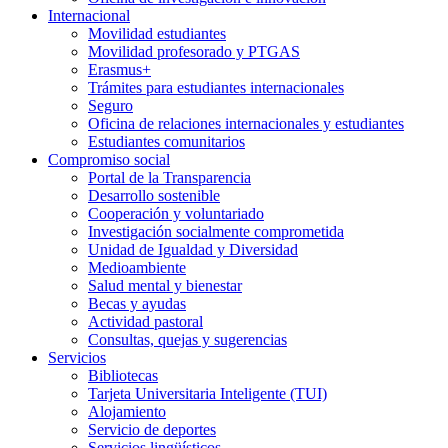
Internacional
Movilidad estudiantes
Movilidad profesorado y PTGAS
Erasmus+
Trámites para estudiantes internacionales
Seguro
Oficina de relaciones internacionales y estudiantes
Estudiantes comunitarios
Compromiso social
Portal de la Transparencia
Desarrollo sostenible
Cooperación y voluntariado
Investigación socialmente comprometida
Unidad de Igualdad y Diversidad
Medioambiente
Salud mental y bienestar
Becas y ayudas
Actividad pastoral
Consultas, quejas y sugerencias
Servicios
Bibliotecas
Tarjeta Universitaria Inteligente (TUI)
Alojamiento
Servicio de deportes
Servicios lingüísticos