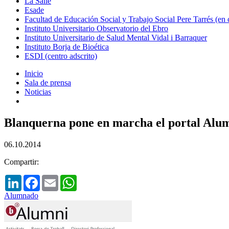
La Salle
Esade
Facultad de Educación Social y Trabajo Social Pere Tarrés (en
Instituto Universitario Observatorio del Ebro
Instituto Universitario de Salud Mental Vidal i Barraquer
Instituto Borja de Bioética
ESDI (centro adscrito)
Inicio
Sala de prensa
Noticias
Blanquerna pone en marcha el portal Alumn
06.10.2014
Compartir:
LinkedIn
Facebook
Email
WhatsApp
Alumnado