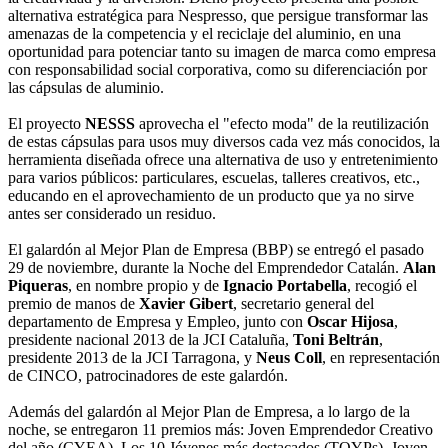
alternativa estratégica para Nespresso, que persigue transformar las
amenazas de la competencia y el reciclaje del aluminio, en una
oportunidad para potenciar tanto su imagen de marca como empresa
con responsabilidad social corporativa, como su diferenciación por
las cápsulas de aluminio.
El proyecto
NESSS
aprovecha el "efecto moda" de la reutilización
de estas cápsulas para usos muy diversos cada vez más conocidos, la
herramienta diseñada ofrece una alternativa de uso y entretenimiento
para varios públicos: particulares, escuelas, talleres creativos, etc.,
educando en el aprovechamiento de un producto que ya no sirve
antes ser considerado un residuo.
El galardón al Mejor Plan de Empresa (BBP) se entregó el pasado
29 de noviembre, durante la Noche del Emprendedor Catalán.
Alan
Piqueras
, en nombre propio y de
Ignacio Portabella
, recogió el
premio de manos de
Xavier Gibert
, secretario general del
departamento de Empresa y Empleo, junto con
Oscar Hijosa
,
presidente nacional 2013 de la JCI Cataluña,
Toni Beltrán
,
presidente 2013 de la JCI Tarragona, y
Neus Coll
, en representación
de CINCO, patrocinadores de este galardón.
Además del galardón al Mejor Plan de Empresa, a lo largo de la
noche, se entregaron 11 premios más: Joven Emprendedor Creativo
del año (CYEA), Los 10 Jóvenes más destacados (TOYPs), Joven