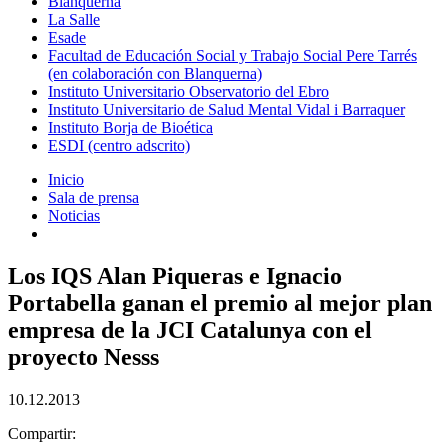
Blanquerna
La Salle
Esade
Facultad de Educación Social y Trabajo Social Pere Tarrés
(en colaboración con Blanquerna)
Instituto Universitario Observatorio del Ebro
Instituto Universitario de Salud Mental Vidal i Barraquer
Instituto Borja de Bioética
ESDI (centro adscrito)
Inicio
Sala de prensa
Noticias
Los IQS Alan Piqueras e Ignacio
Portabella ganan el premio al mejor plan
empresa de la JCI Catalunya con el
proyecto Nesss
10.12.2013
Compartir: