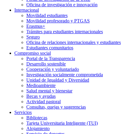
Oficina de investigación e innovación
Internacional
Movilidad estudiantes
Movilidad profesorado y PTGAS
Erasmus+
Trámites para estudiantes internacionales
Seguro
Oficina de relaciones internacionales y estudiantes
Estudiantes comunitarios
Compromiso social
Portal de la Transparencia
Desarrollo sostenible
Cooperación y voluntariado
Investigación socialmente comprometida
Unidad de Igualdad y Diversidad
Medioambiente
Salud mental y bienestar
Becas y ayudas
Actividad pastoral
Consultas, quejas y sugerencias
Servicios
Bibliotecas
Tarjeta Universitaria Inteligente (TUI)
Alojamiento
Servicio de deportes