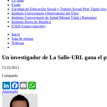
La Salle
Esade
Facultad de Educación Social y Trabajo Social Pere Tarrés (en
Instituto Universitario Observatorio del Ebro
Instituto Universitario de Salud Mental Vidal i Barraquer
Instituto Borja de Bioética
ESDI (centro adscrito)
Inicio
Sala de prensa
Noticias
Un investigador de La Salle-URL gana el p
15.10.2012
Compartir:
LinkedIn
Facebook
Email
WhatsApp
Alumnado