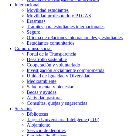
Internacional
Movilidad estudiantes
Movilidad profesorado y PTGAS
Erasmus+
Trámites para estudiantes internacionales
Seguro
Oficina de relaciones internacionales y estudiantes
Estudiantes comunitarios
Compromiso social
Portal de la Transparencia
Desarrollo sostenible
Cooperación y voluntariado
Investigación socialmente comprometida
Unidad de Igualdad y Diversidad
Medioambiente
Salud mental y bienestar
Becas y ayudas
Actividad pastoral
Consultas, quejas y sugerencias
Servicios
Bibliotecas
Tarjeta Universitaria Inteligente (TUI)
Alojamiento
Servicio de deportes
Servicios lingüísticos