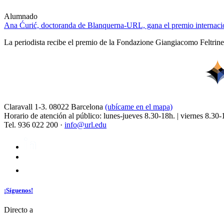
Alumnado
Ana Ćurić, doctoranda de Blanquerna-URL, gana el premio internacio
La periodista recibe el premio de la Fondazione Giangiacomo Feltrinell
Claravall 1-3. 08022 Barcelona
(ubícame en el mapa)
Horario de atención al público: lunes-jueves 8.30-18h. | viernes 8.30-
Tel. 936 022 200 ·
info@url.edu
¡Síguenos!
Directo a