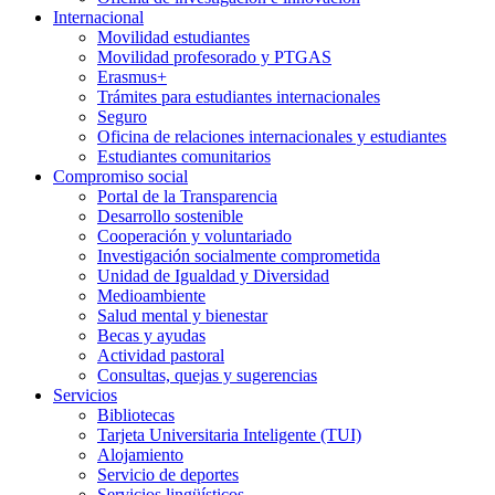
Internacional
Movilidad estudiantes
Movilidad profesorado y PTGAS
Erasmus+
Trámites para estudiantes internacionales
Seguro
Oficina de relaciones internacionales y estudiantes
Estudiantes comunitarios
Compromiso social
Portal de la Transparencia
Desarrollo sostenible
Cooperación y voluntariado
Investigación socialmente comprometida
Unidad de Igualdad y Diversidad
Medioambiente
Salud mental y bienestar
Becas y ayudas
Actividad pastoral
Consultas, quejas y sugerencias
Servicios
Bibliotecas
Tarjeta Universitaria Inteligente (TUI)
Alojamiento
Servicio de deportes
Servicios lingüísticos