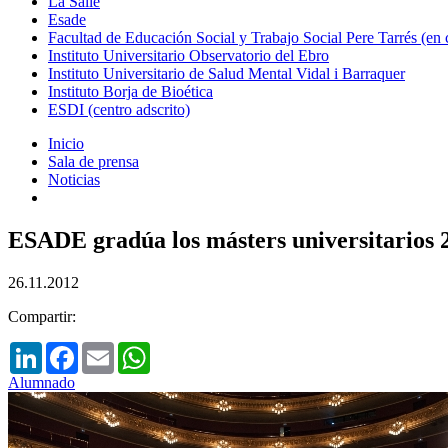
La Salle
Esade
Facultad de Educación Social y Trabajo Social Pere Tarrés (en
Instituto Universitario Observatorio del Ebro
Instituto Universitario de Salud Mental Vidal i Barraquer
Instituto Borja de Bioética
ESDI (centro adscrito)
Inicio
Sala de prensa
Noticias
ESADE gradúa los másters universitarios 2
26.11.2012
Compartir:
LinkedIn
Facebook
Email
WhatsApp
Alumnado