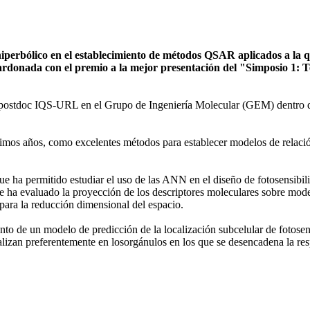
 hiperbólico en el establecimiento de métodos QSAR aplicados a la q
rdonada con el premio a la mejor presentación del "Simposio 1: T
s postdoc IQS-URL en el Grupo de Ingeniería Molecular (GEM) dentro
timos años, como excelentes métodos para establecer modelos de relació
ha permitido estudiar el uso de las ANN en el diseño de fotosensibili
se ha evaluado la proyección de los descriptores moleculares sobre mode
para la reducción dimensional del espacio.
o de un modelo de predicción de la localización subcelular de fotosensi
alizan preferentemente en losorgánulos en los que se desencadena la res