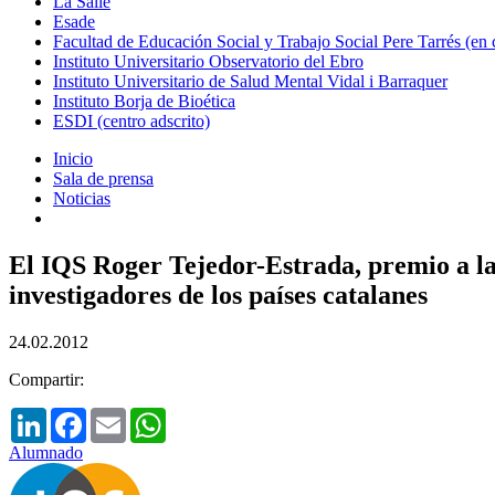
La Salle
Esade
Facultad de Educación Social y Trabajo Social Pere Tarrés (en
Instituto Universitario Observatorio del Ebro
Instituto Universitario de Salud Mental Vidal i Barraquer
Instituto Borja de Bioética
ESDI (centro adscrito)
Inicio
Sala de prensa
Noticias
El IQS Roger Tejedor-Estrada, premio a la
investigadores de los países catalanes
24.02.2012
Compartir:
LinkedIn
Facebook
Email
WhatsApp
Alumnado