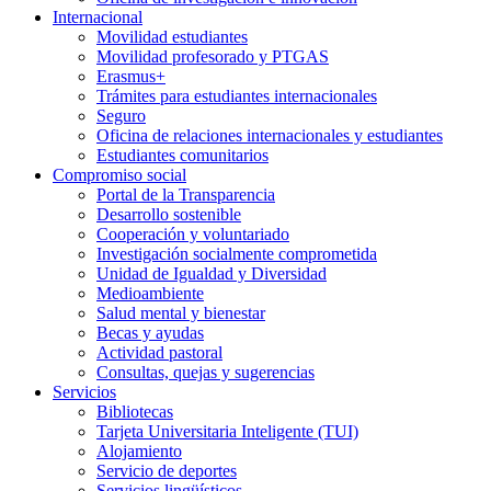
Internacional
Movilidad estudiantes
Movilidad profesorado y PTGAS
Erasmus+
Trámites para estudiantes internacionales
Seguro
Oficina de relaciones internacionales y estudiantes
Estudiantes comunitarios
Compromiso social
Portal de la Transparencia
Desarrollo sostenible
Cooperación y voluntariado
Investigación socialmente comprometida
Unidad de Igualdad y Diversidad
Medioambiente
Salud mental y bienestar
Becas y ayudas
Actividad pastoral
Consultas, quejas y sugerencias
Servicios
Bibliotecas
Tarjeta Universitaria Inteligente (TUI)
Alojamiento
Servicio de deportes
Servicios lingüísticos