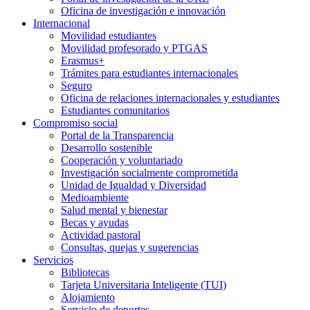
Oficina de investigación e innovación
Internacional
Movilidad estudiantes
Movilidad profesorado y PTGAS
Erasmus+
Trámites para estudiantes internacionales
Seguro
Oficina de relaciones internacionales y estudiantes
Estudiantes comunitarios
Compromiso social
Portal de la Transparencia
Desarrollo sostenible
Cooperación y voluntariado
Investigación socialmente comprometida
Unidad de Igualdad y Diversidad
Medioambiente
Salud mental y bienestar
Becas y ayudas
Actividad pastoral
Consultas, quejas y sugerencias
Servicios
Bibliotecas
Tarjeta Universitaria Inteligente (TUI)
Alojamiento
Servicio de deportes