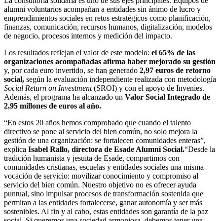
La consultoría solidaria es uno de sus ejes principales. Equipos de
alumni voluntarios acompañan a entidades sin ánimo de lucro y
emprendimientos sociales en retos estratégicos como planificación,
finanzas, comunicación, recursos humanos, digitalización, modelos
de negocio, procesos internos y medición del impacto.
Los resultados reflejan el valor de este modelo:
el 65% de las
organizaciones acompañadas afirma haber mejorado su gestión
y, por cada euro invertido, se han generado
2,97 euros de retorno
social,
según la evaluación independiente realizada con metodología
Social Return on Investment
(SROI) y con el apoyo de Invenies.
Además, el programa ha alcanzado un
Valor Social Integrado de
2,95 millones de euros al año.
“En estos 20 años hemos comprobado que cuando el talento
directivo se pone al servicio del bien común, no solo mejora la
gestión de una organización: se fortalecen comunidades enteras”,
explica
Isabel Rallo, directora de Esade Alumni Social.
“Desde la
tradición humanista y jesuita de Esade, compartimos con
comunidades cristianas, escuelas y entidades sociales una misma
vocación de servicio: movilizar conocimiento y compromiso al
servicio del bien común. Nuestro objetivo no es ofrecer ayuda
puntual, sino impulsar procesos de transformación sostenida que
permitan a las entidades fortalecerse, ganar autonomía y ser más
sostenibles. Al fin y al cabo, estas entidades son garantía de la paz
social. Si queremos una sociedad armoniosa, debemos tener una