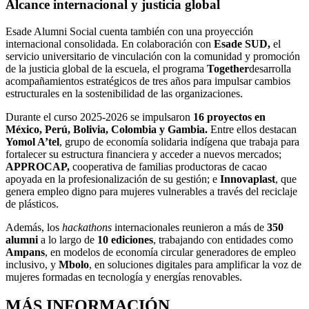
Alcance internacional y justicia global
Esade Alumni Social cuenta también con una proyección
internacional consolidada. En colaboración con
Esade SUD,
el
servicio universitario de vinculación con la comunidad y promoción
de la justicia global de la escuela, el programa
Together
desarrolla
acompañamientos estratégicos de tres años para impulsar cambios
estructurales en la sostenibilidad de las organizaciones.
Durante el curso 2025-2026 se impulsaron
16 proyectos en
México, Perú, Bolivia, Colombia y Gambia.
Entre ellos destacan
Yomol A’tel
, grupo de economía solidaria indígena que trabaja para
fortalecer su estructura financiera y acceder a nuevos mercados;
APPROCAP,
cooperativa de familias productoras de cacao
apoyada en la profesionalización de su gestión; e
Innovaplast
, que
genera empleo digno para mujeres vulnerables a través del reciclaje
de plásticos.
Además, los
hackathons
internacionales reunieron a más de
350
alumni
a lo largo de
10 ediciones
, trabajando con entidades como
Ampans
, en modelos de economía circular generadores de empleo
inclusivo, y
Mbolo
, en soluciones digitales para amplificar la voz de
mujeres formadas en tecnología y energías renovables.
MÁS INFORMACIÓN