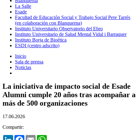
Blanquerna
La Salle
Esade
Facultad de Educación Social y Trabajo Social Pere Tarrés
(en colaboración con Blanquerna)
Instituto Universitario Observatorio del Ebro
Instituto Universitario de Salud Mental Vidal i Barraquer
Instituto Borja de Bioética
ESDI (centro adscrito)
Inicio
Sala de prensa
Noticias
La iniciativa de impacto social de Esade
Alumni cumple 20 años tras acompañar a
más de 500 organizaciones
17.06.2026
Compartir:
LinkedIn
Facebook
Email
WhatsApp