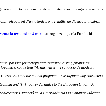
igación en un tiempo máximo de 4 minutos, con un lenguaje sencillo y
esenvolupament d’un mètode per a l’anàlisi de dibenzo-p-dioxines
senta la teva tesi en 4 minuts
», organizado por la
Fundació
acental passage for therapy administration during pregnancy
”
Geofísica, con la tesis “
Anàlisi, disseny i validació de models i
la tesis “
Sustainable but not profitable: Investigating why consumers
e Gambia and (im)mobility dynamics to the European Union - A
Adolescents: Prevenció de la Ciberviolència i la Conducta Suïcida
”