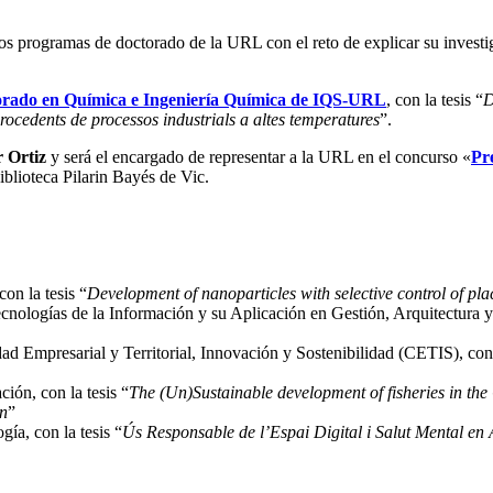
os programas de doctorado de la URL con el reto de explicar su invest
rado en Química e Ingeniería Química de IQS-URL
, con la tesis
“
D
cedents de processos industrials a altes temperatures
”
.
 Ortiz
y será el encargado de representar a la URL en el concurso «
Pre
iblioteca Pilarin Bayés de Vic.
on la tesis “
Development of nanoparticles with selective control of pl
nologías de la Información y su Aplicación en Gestión, Arquitectura y 
d Empresarial y Territorial, Innovación y Sostenibilidad (CETIS), con 
ión, con la tesis
“
The (Un)Sustainable development of fisheries in th
on
”
ía, con la tesis “
Ús Responsable de l’Espai Digital i Salut Mental en 