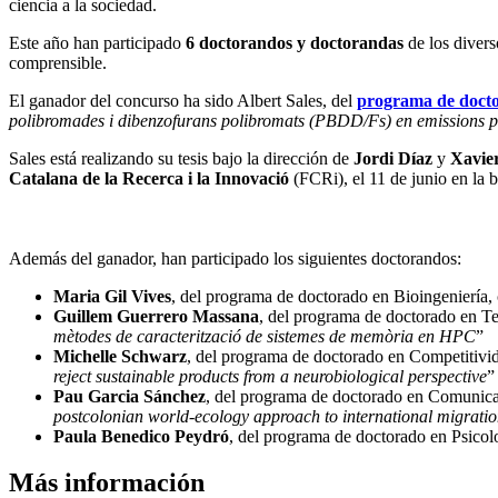
ciencia a la sociedad.
Este año han participado
6 doctorandos y doctorandas
de los divers
comprensible.
El ganador del concurso ha sido Albert Sales, del
programa de docto
polibromades i dibenzofurans polibromats (PBDD/Fs) en emissions pro
Sales está realizando su tesis bajo la dirección de
Jordi Díaz
y
Xavier
Catalana de la Recerca i la Innovació
(FCRi), el 11 de junio en la b
Además del ganador, han participado los siguientes doctorandos:
Maria Gil Vives
, del programa de doctorado en Bioingeniería, c
Guillem Guerrero Massana
, del programa de doctorado en Tec
mètodes de caracterització de sistemes de memòria en HPC
”
Michelle Schwarz
, del programa de doctorado en Competitivida
reject sustainable products from a neurobiological perspective
”
Pau Garcia Sánchez
, del programa de doctorado en Comunicac
postcolonian world-ecology approach to international migrati
Paula Benedico Peydró
, del programa de doctorado en Psicolog
Más información