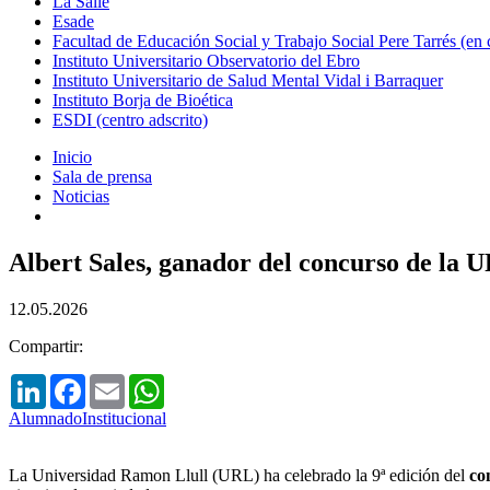
La Salle
Esade
Facultad de Educación Social y Trabajo Social Pere Tarrés (en
Instituto Universitario Observatorio del Ebro
Instituto Universitario de Salud Mental Vidal i Barraquer
Instituto Borja de Bioética
ESDI (centro adscrito)
Inicio
Sala de prensa
Noticias
Albert Sales, ganador del concurso de la U
12.05.2026
Compartir:
LinkedIn
Facebook
Email
WhatsApp
Alumnado
Institucional
La Universidad Ramon Llull (URL) ha celebrado la 9ª edición del
co