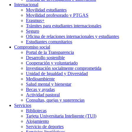
Internacional
Movilidad estudiantes
Movilidad profesorado y PTGAS
Erasmus+
Trámites para estudiantes internacionales
Seguro
Oficina de relaciones internacionales y estudiantes
Estudiantes comunitarios
Compromiso social
Portal de la Transparencia
Desarrollo sostenible
Cooperación y voluntariado
Investigación socialmente comprometida
Unidad de Igualdad y Diversidad
Medioambiente
Salud mental y bienestar
Becas y ayudas
Actividad pastoral
Consultas, quejas y sugerencias
Servicios
Bibliotecas
Tarjeta Universitaria Inteligente (TUI)
Alojamiento
Servicio de deportes
Servicios lingüísticos