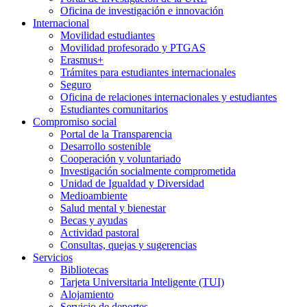
Oficina de investigación e innovación
Internacional
Movilidad estudiantes
Movilidad profesorado y PTGAS
Erasmus+
Trámites para estudiantes internacionales
Seguro
Oficina de relaciones internacionales y estudiantes
Estudiantes comunitarios
Compromiso social
Portal de la Transparencia
Desarrollo sostenible
Cooperación y voluntariado
Investigación socialmente comprometida
Unidad de Igualdad y Diversidad
Medioambiente
Salud mental y bienestar
Becas y ayudas
Actividad pastoral
Consultas, quejas y sugerencias
Servicios
Bibliotecas
Tarjeta Universitaria Inteligente (TUI)
Alojamiento
Servicio de deportes