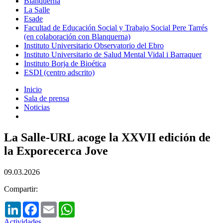
Blanquerna
La Salle
Esade
Facultad de Educación Social y Trabajo Social Pere Tarrés
(en colaboración con Blanquerna)
Instituto Universitario Observatorio del Ebro
Instituto Universitario de Salud Mental Vidal i Barraquer
Instituto Borja de Bioética
ESDI (centro adscrito)
Inicio
Sala de prensa
Noticias
La Salle-URL acoge la XXVII edición de
la Exporecerca Jove
09.03.2026
Compartir:
LinkedIn
Facebook
Email
WhatsApp
Actividades