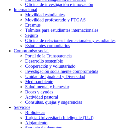
Oficina de investigación e innovación
Internacional
Movilidad estudiantes
Movilidad profesorado y PTGAS
Erasmus+
Trámites para estudiantes internacionales
Seguro
Oficina de relaciones internacionales y estudiantes
Estudiantes comunitarios
Compromiso social
Portal de la Transparencia
Desarrollo sostenible
Cooperación y voluntariado
Investigación socialmente comprometida
Unidad de Igualdad y Diversidad
Medioambiente
Salud mental y bienestar
Becas y ayudas
Actividad pastoral
Consultas, quejas y sugerencias
Servicios
Bibliotecas
Tarjeta Universitaria Inteligente (TUI)
Alojamiento
Servicio de deportes