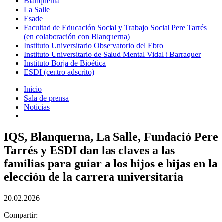
Blanquerna
La Salle
Esade
Facultad de Educación Social y Trabajo Social Pere Tarrés
(en colaboración con Blanquerna)
Instituto Universitario Observatorio del Ebro
Instituto Universitario de Salud Mental Vidal i Barraquer
Instituto Borja de Bioética
ESDI (centro adscrito)
Inicio
Sala de prensa
Noticias
IQS, Blanquerna, La Salle, Fundació Pere
Tarrés y ESDI dan las claves a las
familias para guiar a los hijos e hijas en la
elección de la carrera universitaria
20.02.2026
Compartir: