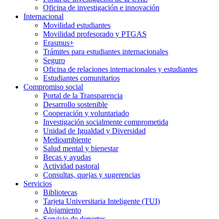
Oficina de investigación e innovación
Internacional
Movilidad estudiantes
Movilidad profesorado y PTGAS
Erasmus+
Trámites para estudiantes internacionales
Seguro
Oficina de relaciones internacionales y estudiantes
Estudiantes comunitarios
Compromiso social
Portal de la Transparencia
Desarrollo sostenible
Cooperación y voluntariado
Investigación socialmente comprometida
Unidad de Igualdad y Diversidad
Medioambiente
Salud mental y bienestar
Becas y ayudas
Actividad pastoral
Consultas, quejas y sugerencias
Servicios
Bibliotecas
Tarjeta Universitaria Inteligente (TUI)
Alojamiento
Servicio de deportes