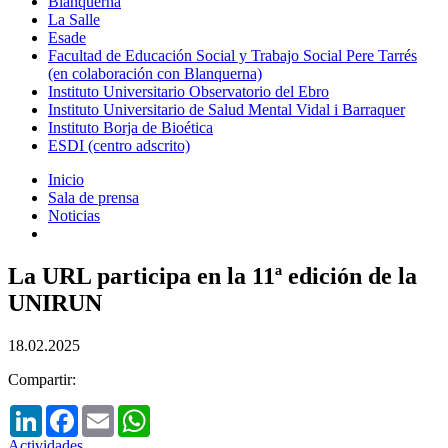
Blanquerna
La Salle
Esade
Facultad de Educación Social y Trabajo Social Pere Tarrés
(en colaboración con Blanquerna)
Instituto Universitario Observatorio del Ebro
Instituto Universitario de Salud Mental Vidal i Barraquer
Instituto Borja de Bioética
ESDI (centro adscrito)
Inicio
Sala de prensa
Noticias
La URL participa en la 11ª edición de la
UNIRUN
18.02.2025
Compartir:
LinkedIn
Facebook
Email
WhatsApp
Actividades