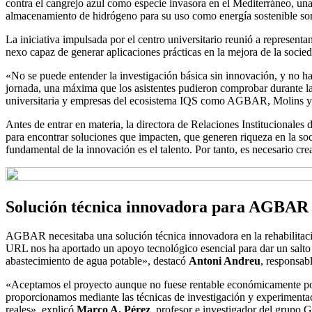
contra el cangrejo azul como especie invasora en el Mediterráneo, una
almacenamiento de hidrógeno para su uso como energía sostenible son
La iniciativa impulsada por el centro universitario reunió a represent
nexo capaz de generar aplicaciones prácticas en la mejora de la socie
«No se puede entender la investigación básica sin innovación, y no h
jornada, una máxima que los asistentes pudieron comprobar durante la 
universitaria y empresas del ecosistema IQS como AGBAR, Molins y 
Antes de entrar en materia, la directora de Relaciones Institucionales
para encontrar soluciones que impacten, que generen riqueza en la soc
fundamental de la innovación es el talento. Por tanto, es necesario cr
Solución técnica innovadora para AGBAR
AGBAR necesitaba una solución técnica innovadora en la rehabilitación
URL nos ha aportado un apoyo tecnológico esencial para dar un salto s
abastecimiento de agua potable», destacó
Antoni Andreu
, responsa
«Aceptamos el proyecto aunque no fuese rentable económicamente porq
proporcionamos mediante las técnicas de investigación y experimentac
reales», explicó
Marco A. Pérez
, profesor e investigador del grupo