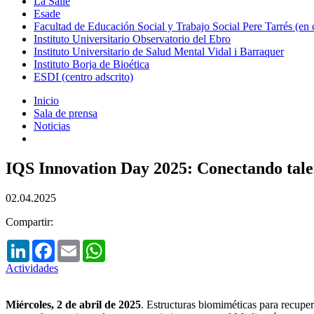
La Salle
Esade
Facultad de Educación Social y Trabajo Social Pere Tarrés (en
Instituto Universitario Observatorio del Ebro
Instituto Universitario de Salud Mental Vidal i Barraquer
Instituto Borja de Bioética
ESDI (centro adscrito)
Inicio
Sala de prensa
Noticias
IQS Innovation Day 2025: Conectando talen
02.04.2025
Compartir:
LinkedIn
Facebook
Email
WhatsApp
Actividades
Miércoles, 2 de abril de 2025
. Estructuras biomiméticas para recupera