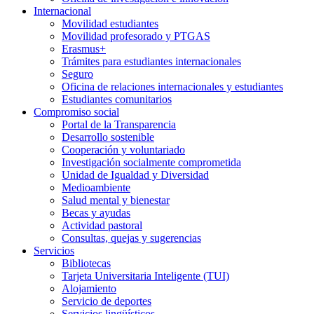
Internacional
Movilidad estudiantes
Movilidad profesorado y PTGAS
Erasmus+
Trámites para estudiantes internacionales
Seguro
Oficina de relaciones internacionales y estudiantes
Estudiantes comunitarios
Compromiso social
Portal de la Transparencia
Desarrollo sostenible
Cooperación y voluntariado
Investigación socialmente comprometida
Unidad de Igualdad y Diversidad
Medioambiente
Salud mental y bienestar
Becas y ayudas
Actividad pastoral
Consultas, quejas y sugerencias
Servicios
Bibliotecas
Tarjeta Universitaria Inteligente (TUI)
Alojamiento
Servicio de deportes
Servicios lingüísticos