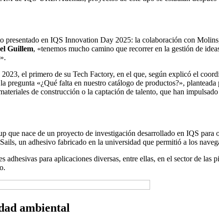
xito presentado en IQS Innovation Day 2025: la colaboración con Molins,
l Guillem
, «tenemos mucho camino que recorrer en la gestión de idea
».
023, el primero de su Tech Factory, en el que, según explicó el coor
 la pregunta «¿Qué falta en nuestro catálogo de productos?», planteada
 materiales de construcción o la captación de talento, que han impulsad
up que nace de un proyecto de investigación desarrollado en IQS para o
Sails, un adhesivo fabricado en la universidad que permitió a los naveg
dhesivas para aplicaciones diversas, entre ellas, en el sector de las pi
o.
idad ambiental