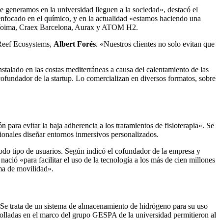
ue generamos en la universidad lleguen a la sociedad», destacó el
n enfocado en el químico, y en la actualidad «estamos haciendo una
s, Voima, Craex Barcelona, Aurax y ATOM H2.
tReef Ecosystems,
Albert Forés
. «Nuestros clientes no solo evitan que
stalado en las costas mediterráneas a causa del calentamiento de las
ofundador de la startup. Lo comercializan en diversos formatos, sobre
n para evitar la baja adherencia a los tratamientos de fisioterapia». Se
esionales diseñar entornos inmersivos personalizados.
odo tipo de usuarios. Según indicó el cofundador de la empresa y
nació «para facilitar el uso de la tecnología a los más de cien millones
ma de movilidad».
 Se trata de un sistema de almacenamiento de hidrógeno para su uso
rrolladas en el marco del grupo GESPA de la universidad permitieron al