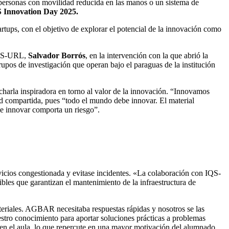
s personas con movilidad reducida en las manos o un sistema de
 Innovation Day 2025.
artups, con el objetivo de explorar el potencial de la innovación como
IQS-URL,
Salvador Borrós
, en la intervención con la que abrió la
upos de investigación que operan bajo el paraguas de la institución
 charla inspiradora en torno al valor de la innovación. “Innovamos
ad compartida, pues “todo el mundo debe innovar. El material
que innovar comporta un riesgo”.
vicios congestionada y evitase incidentes. «La colaboración con IQS-
bles que garantizan el mantenimiento de la infraestructura de
eriales. AGBAR necesitaba respuestas rápidas y nosotros se las
stro conocimiento para aportar soluciones prácticas a problemas
n el aula, lo que repercute en una mayor motivación del alumnado.