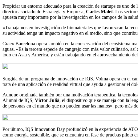
Propiciar un entorno adecuado para la creación de startups es uno de l
director asociado de Estrategia y Empresa,
Carles Malet
. Los sectore
apuesta muy importante por la investigación en los campos de la sa
«Trabajamos en investigación de biomateriales que favorezcan la rec
su actividad tenga un impacto negativo en el medio, sino que contribuy
Craex Barcelona opera también en la conservación del ecosistema marin
aguas. «Es la tercera especie de cangrejo con más valor culinario, a
todo en Asia y América, y están trabajando en el aprovechamiento del
Surgida de un programa de innovación de IQS, Voima opera en el cam
trata de una aplicación de realidad virtual que ayuda a gestionar el d
Aunque originada también por una motivación terapéutica, la tecnolog
Alumni de IQS,
Víctor Julià
, el dispositivo que se maneja con la len
de personas en el mundo que no pueden usar las manos», pero más de 
Por último, IQS Innovation Day profundizó en la experiencia de ATO
como energía sostenible, que se encuentra en fase de pruebas piloto e