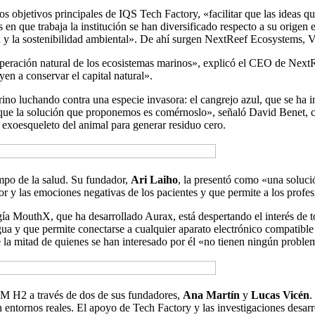
os objetivos principales de IQS Tech Factory, «facilitar que las ideas q
s en que trabaja la institución se han diversificado respecto a su orige
lud y la sostenibilidad ambiental». De ahí surgen NextReef Ecosystem
uperación natural de los ecosistemas marinos», explicó el CEO de Nex
en a conservar el capital natural».
o luchando contra una especie invasora: el cangrejo azul, que se ha in
sí que la solución que proponemos es comérnoslo», señaló David Benet, c
 exoesqueleto del animal para generar residuo cero.
po de la salud. Su fundador,
Ari Laiho
, la presentó como «una solució
olor y las emociones negativas de los pacientes y que permite a los prof
ía MouthX, que ha desarrollado Aurax, está despertando el interés de t
gua y que permite conectarse a cualquier aparato electrónico compatible 
la mitad de quienes se han interesado por él «no tienen ningún proble
M H2 a través de dos de sus fundadores,
Ana Martín
y
Lucas Vicén
.
n entornos reales. El apoyo de Tech Factory y las investigaciones desa