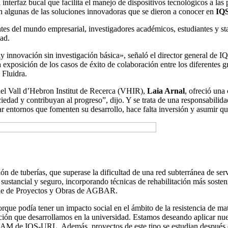
 interfaz bucal que facilita el manejo de dispositivos tecnológicos a la
 algunas de las soluciones innovadoras que se dieron a conocer en
IQS
antes del mundo empresarial, investigadores académicos, estudiantes y st
dad.
ay innovación sin investigación básica», señaló el director general de 
exposición de los casos de éxito de colaboración entre los diferentes gr
Fluidra.
 del Vall d’Hebron Institut de Recerca (VHIR),
Laia Arnal
, ofreció una
iedad y contribuyan al progreso”, dijo. Y se trata de una responsabilid
ear entornos que fomenten su desarrollo, hace falta inversión y asumir 
 de tuberías, que superase la dificultad de una red subterránea de ser
ustancial y seguro, incorporando técnicas de rehabilitación más sosteni
ble de Proyectos y Obras de AGBAR.
ue podía tener un impacto social en el ámbito de la resistencia de mat
ión que desarrollamos en la universidad. Estamos deseando aplicar nue
 GAM de IQS-URL. Además, proyectos de este tipo se estudian después e