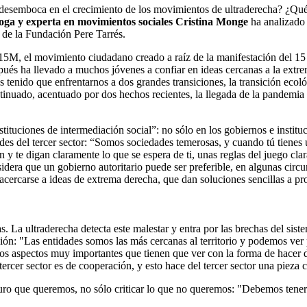
e desemboca en el crecimiento de los movimientos de ultraderecha? ¿Qué 
loga y experta en movimientos sociales Cristina Monge
ha analizado 
n de la Fundación Pere Tarrés.
15M, el movimiento ciudadano creado a raíz de la manifestación del 1
después ha llevado a muchos jóvenes a confiar en ideas cercanas a la e
 tenido que enfrentarnos a dos grandes transiciones, la transición ecol
uado, acentuado por dos hechos recientes, la llegada de la pandemia y e
ituciones de intermediación social”: no sólo en los gobiernos e institu
dades del tercer sector: “Somos sociedades temerosas, y cuando tú tienes
en y te digan claramente lo que se espera de ti, unas reglas del juego 
dera que un gobierno autoritario puede ser preferible, en algunas circun
a acercarse a ideas de extrema derecha, que dan soluciones sencillas a 
s. La ultraderecha detecta este malestar y entra por las brechas del sis
ución: "Las entidades somos las más cercanas al territorio y podemos ve
os aspectos muy importantes que tienen que ver con la forma de hacer d
tercer sector es de cooperación, y esto hace del tercer sector una pieza 
turo que queremos, no sólo criticar lo que no queremos: "Debemos tener 