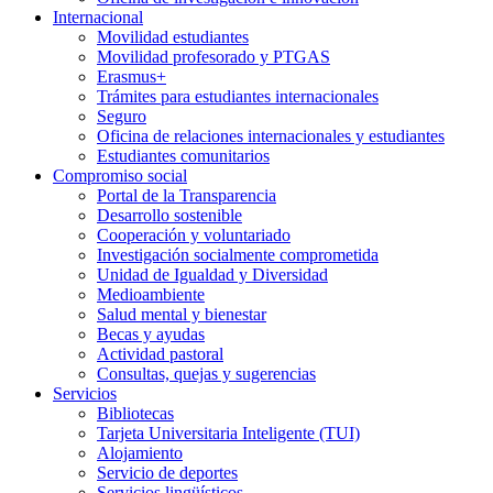
Internacional
Movilidad estudiantes
Movilidad profesorado y PTGAS
Erasmus+
Trámites para estudiantes internacionales
Seguro
Oficina de relaciones internacionales y estudiantes
Estudiantes comunitarios
Compromiso social
Portal de la Transparencia
Desarrollo sostenible
Cooperación y voluntariado
Investigación socialmente comprometida
Unidad de Igualdad y Diversidad
Medioambiente
Salud mental y bienestar
Becas y ayudas
Actividad pastoral
Consultas, quejas y sugerencias
Servicios
Bibliotecas
Tarjeta Universitaria Inteligente (TUI)
Alojamiento
Servicio de deportes
Servicios lingüísticos