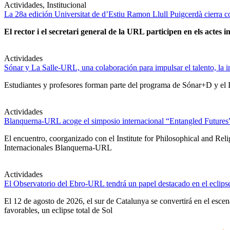
Actividades, Institucional
La 28a edición Universitat de d’Estiu Ramon Llull Puigcerdà cierra c
El rector i el secretari general de la URL participen en els actes in
Actividades
Sónar y La Salle-URL, una colaboración para impulsar el talento, la in
Estudiantes y profesores forman parte del programa de Sónar+D y el IA
Actividades
Blanquerna-URL acoge el simposio internacional “Entangled Futures” s
El encuentro, coorganizado con el Institute for Philosophical and Re
Internacionales Blanquerna-URL
Actividades
El Observatorio del Ebro-URL tendrá un papel destacado en el eclipse
El 12 de agosto de 2026, el sur de Catalunya se convertirá en el esc
favorables, un eclipse total de Sol