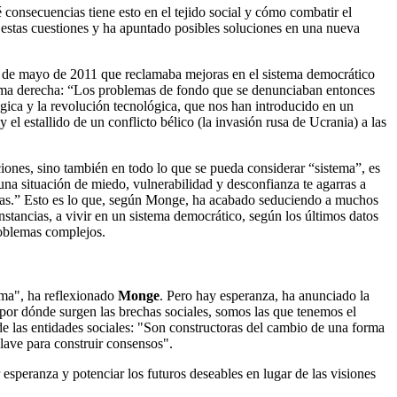
consecuencias tiene esto en el tejido social y cómo combatir el
estas cuestiones y ha apuntado posibles soluciones en una nueva
5 de mayo de 2011 que reclamaba mejoras en el sistema democrático
xtrema derecha: “Los problemas de fondo que se denunciaban entonces
ógica y la revolución tecnológica, que nos han introducido en un
l estallido de un conflicto bélico (la invasión rusa de Ucrania) a las
ciones, sino también en todo lo que se pueda considerar “sistema”, es
 una situación de miedo, vulnerabilidad y desconfianza te agarras a
claras.” Esto es lo que, según Monge, ha acabado seduciendo a muchos
stancias, a vivir en un sistema democrático, según los últimos datos
problemas complejos.
tema", ha reflexionado
Monge
. Pero hay esperanza, ha anunciado la
r por dónde surgen las brechas sociales, somos las que tenemos el
e las entidades sociales: "Son constructoras del cambio de una forma
clave para construir consensos".
esperanza y potenciar los futuros deseables en lugar de las visiones