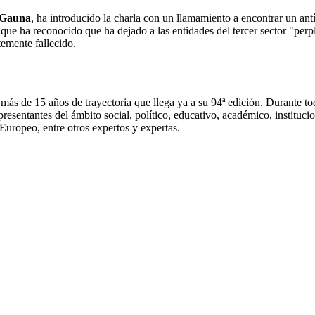
e Gauna
, ha introducido la charla con un llamamiento a encontrar un antí
o que ha reconocido que ha dejado a las entidades del tercer sector "pe
temente fallecido.
ás de 15 años de trayectoria que llega ya a su 94ª edición. Durante to
presentantes del ámbito social, político, educativo, académico, instit
 Europeo, entre otros expertos y expertas.