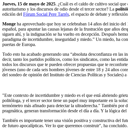
Jueves, 15 de mayo de 2025
.
¿Cuál es el caldo de cultivo social qu
autoritarismo y los discursos de odio desde el tercer sector? La
politó
edición del
Fórum Social Pere Tarrés
, el espacio de debate y reflexió
Monge
ha aprovechado que hoy se celebraban 14 años del inicio del 
español, para apuntar las causas lejanas de la frustración que años 
siguen ahí, y la indignación se ha vuelto en decepción. Después hemos
paradigma de incertidumbre, inseguridad y miedo.” Un miedo, ha contin
puertas de Europa.
Todo esto ha acabado generando una “absoluta desconfianza en las inst
decir, tanto los partidos políticos, como los sindicatos, como las enti
todos los discursos que te pueden ofrecer propuestas que te reconfort
jóvenes (uno de cada seis hombres jóvenes de entre 18 y 24 años consi
del sondeo de opinión del Instituto de Ciencias Políticas y Sociales) 
"Este contexto de incertidumbre y miedo es el que está abriendo grieta
politóloga, y el tercer sector tiene un papel muy importante en la sol
termómetro más afinado para detectar la ultraderecha." También por d
pragmática, generan transformación desde el día a día. Y la lógica del 
También es importante tener una visión positiva y constructiva del fu
de futuro apocalípticas. Ver lo que queremos construir", ha concluido.