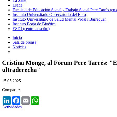
La Salle
Esade
Facultad de Educación Social y Trabajo Social Pere Tarrés (en
Instituto Universitario Observatorio del Ebro
Instituto Universitario de Salud Mental Vidal i Barraquer
Instituto Borja de Bioética
ESDI (centro adscrito)
Inicio
Sala de prensa
Noticias
Cristina Monge, al Fórum Pere Tarrés: "El t
ultraderecha"
15.05.2025
Compartir:
LinkedIn
Facebook
Email
WhatsApp
Actividades