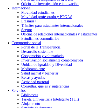
Oficina de investigación e innovación
Internacional
Movilidad estudiantes
Movilidad profesorado y PTGAS
Erasmus+
Trámites para estudiantes internacionales
Seguro
Oficina de relaciones internacionales y estudiantes
Estudiantes comunitarios
Compromiso social
Portal de la Transparencia
Desarrollo sostenible
Cooperación y voluntariado
Investigación socialmente comprometida
Unidad de Igualdad y Diversidad
Medioambiente
Salud mental y bienestar
Becas y ayudas
Actividad pastoral
Consultas, quejas y sugerencias
Servicios
Bibliotecas
Tarjeta Universitaria Inteligente (TUI)
Alojamiento
Servicio de deportes