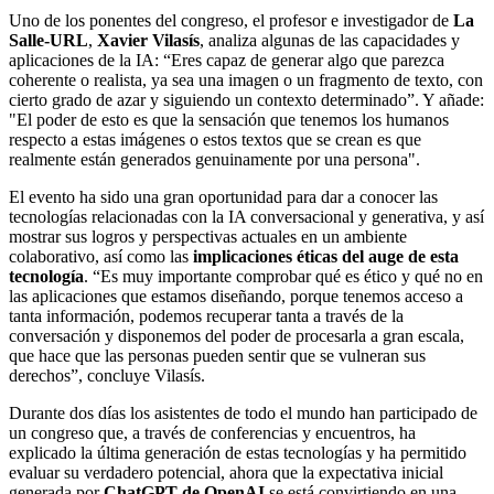
Uno de los ponentes del congreso, el profesor e investigador de
La
Salle-URL
,
Xavier Vilasís
, analiza algunas de las capacidades y
aplicaciones de la IA: “Eres capaz de generar algo que parezca
coherente o realista, ya sea una imagen o un fragmento de texto, con
cierto grado de azar y siguiendo un contexto determinado”. Y añade:
"El poder de esto es que la sensación que tenemos los humanos
respecto a estas imágenes o estos textos que se crean es que
realmente están generados genuinamente por una persona".
El evento ha sido una gran oportunidad para dar a conocer las
tecnologías relacionadas con la IA conversacional y generativa, y así
mostrar sus logros y perspectivas actuales en un ambiente
colaborativo, así como las
implicaciones éticas del auge de esta
tecnología
. “Es muy importante comprobar qué es ético y qué no en
las aplicaciones que estamos diseñando, porque tenemos acceso a
tanta información, podemos recuperar tanta a través de la
conversación y disponemos del poder de procesarla a gran escala,
que hace que las personas pueden sentir que se vulneran sus
derechos”, concluye Vilasís.
Durante dos días los asistentes de todo el mundo han participado de
un congreso que, a través de conferencias y encuentros, ha
explicado la última generación de estas tecnologías y ha permitido
evaluar su verdadero potencial, ahora que la expectativa inicial
generada por
ChatGPT de OpenAI
se está convirtiendo en una