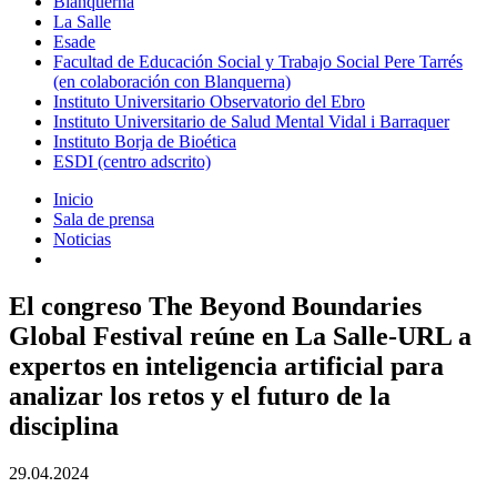
Blanquerna
La Salle
Esade
Facultad de Educación Social y Trabajo Social Pere Tarrés
(en colaboración con Blanquerna)
Instituto Universitario Observatorio del Ebro
Instituto Universitario de Salud Mental Vidal i Barraquer
Instituto Borja de Bioética
ESDI (centro adscrito)
Inicio
Sala de prensa
Noticias
El congreso The Beyond Boundaries
Global Festival reúne en La Salle-URL a
expertos en inteligencia artificial para
analizar los retos y el futuro de la
disciplina
29.04.2024