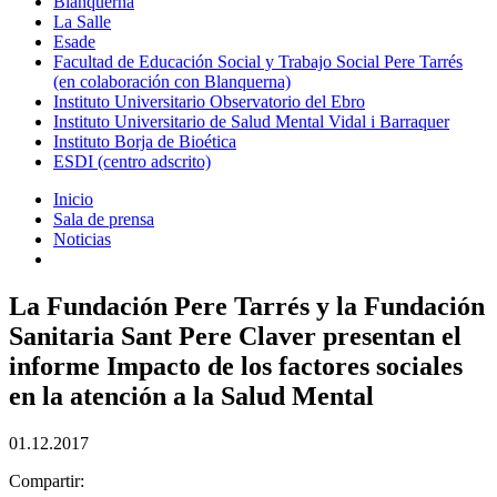
Blanquerna
La Salle
Esade
Facultad de Educación Social y Trabajo Social Pere Tarrés
(en colaboración con Blanquerna)
Instituto Universitario Observatorio del Ebro
Instituto Universitario de Salud Mental Vidal i Barraquer
Instituto Borja de Bioética
ESDI (centro adscrito)
Inicio
Sala de prensa
Noticias
La Fundación Pere Tarrés y la Fundación
Sanitaria Sant Pere Claver presentan el
informe Impacto de los factores sociales
en la atención a la Salud Mental
01.12.2017
Compartir: