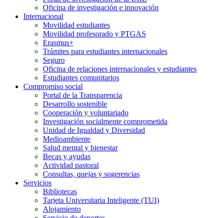
Oficina de investigación e innovación
Internacional
Movilidad estudiantes
Movilidad profesorado y PTGAS
Erasmus+
Trámites para estudiantes internacionales
Seguro
Oficina de relaciones internacionales y estudiantes
Estudiantes comunitarios
Compromiso social
Portal de la Transparencia
Desarrollo sostenible
Cooperación y voluntariado
Investigación socialmente comprometida
Unidad de Igualdad y Diversidad
Medioambiente
Salud mental y bienestar
Becas y ayudas
Actividad pastoral
Consultas, quejas y sugerencias
Servicios
Bibliotecas
Tarjeta Universitaria Inteligente (TUI)
Alojamiento
Servicio de deportes