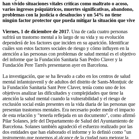
han vivido situaciones vitales críticas como maltrato o acoso,
varios ingresos psiquiátricos, muertes significativas, abandono,
problemas con la justicia o desahucios y un 54% no tiene
ningún factor protector que pueda mitigar la situación que vive
Viernes, 1 de diciembre de 2017
. Una de cada cuatro personas
sufrirá un trastorno mental a lo largo de su vida y su evolución
dependerá de los factores que inciden en su aparición. Identificar
cuáles son estos factores sociales de riesgo y cómo influyen en la
atención a las personas con problemas de salud mental es el objetivo
del informe que la Fundación Sanitaria San Pedro Claver y la
Fundación Pere Tarrés presentaron ayer en Barcelona.
La investigación, que se ha llevado a cabo en los centros de salud
mental infantojuvenil y de adultos del distrito de Sants-Montjuïc de
la Fundación Sanitaria Sant Pere Claver, tenía como uno de los
objetivos analizar las dificultades y complejidades que tiene la
atención la salud mental cuando la vulnerabilidad y el riesgo de
exclusión social están presentes en la vida diaria de las personas que
presentan trastornos mentales. Era necesario poder medir el impacto
de esta relación y "tenerla reflejada en un documento", como afirmó
Pilar Solanes, jefe del Departamento de Salud del Ayuntamiento de
Barcelona. Solanes también agradeció el esfuerzo realizado por las
dos entidades que han elaborado el informe y lo definió como "un
instrumento que ponemos al alcance de la ciudad para mejorar la