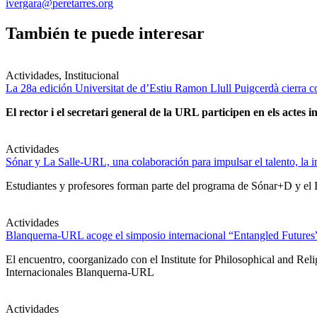
ivergara@peretarres.org
También te puede interesar
Actividades, Institucional
La 28a edición Universitat de d’Estiu Ramon Llull Puigcerdà cierra c
El rector i el secretari general de la URL participen en els actes in
Actividades
Sónar y La Salle-URL, una colaboración para impulsar el talento, la in
Estudiantes y profesores forman parte del programa de Sónar+D y el IA
Actividades
Blanquerna-URL acoge el simposio internacional “Entangled Futures” s
El encuentro, coorganizado con el Institute for Philosophical and Re
Internacionales Blanquerna-URL
Actividades