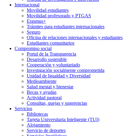
Internacional
Movilidad estudiantes
Movilidad profesorado y PTGAS
Erasmus+
Trámites para estudiantes internacionales
Seguro
Oficina de relaciones internacionales y estudiantes
Estudiantes comunitarios
Compromiso social
Portal de la Transparencia
Desarrollo sostenible
Cooperación y voluntariado
Investigación socialmente comprometida
Unidad de Igualdad y Diversidad
Medioambiente
Salud mental y bienestar
Becas y ayudas
Actividad pastoral
Consultas, quejas y sugerencias
Servicios
Bibliotecas
Tarjeta Universitaria Inteligente (TUI)
Alojamiento
Servicio de deportes
Servicios lingüísticos