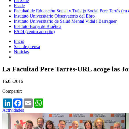
La Salle
Esade
Facultad de Educación Social y Trabajo Social Pere Tarrés (en
Instituto Universitario Observatorio del Ebro
Instituto Universitario de Salud Mental Vidal i Barraquer
Instituto Borja de Bioética
ESDI (centro adscrito)
Inicio
Sala de prensa
Noticias
La Facultad Pere Tarrés-URL acoge las Jo
16.05.2016
Compartir:
LinkedIn
Facebook
Email
WhatsApp
Actividades