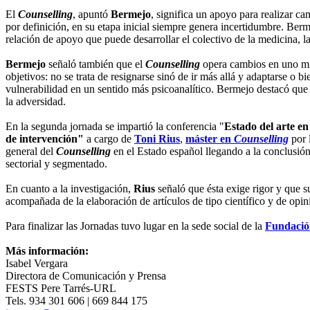
El
Counselling
, apuntó
Bermejo
, significa un apoyo para realizar c
por definición, en su etapa inicial siempre genera incertidumbre. Berm
relación de apoyo que puede desarrollar el colectivo de la medicina, la 
Bermejo
señaló también que el
Counselling
opera cambios en uno mis
objetivos: no se trata de resignarse sinó de ir más allá y adaptarse o b
vulnerabilidad en un sentido más psicoanalítico. Bermejo destacó que 
la adversidad.
En la segunda jornada se impartió la conferencia "
Estado del arte e
de intervención"
a cargo de
Toni Rius
,
máster en
Counselling
por 
general del
Counselling
en el Estado español llegando a la conclusió
sectorial y segmentado.
En cuanto a la investigación,
Rius
señaló que ésta exige rigor y que 
acompañada de la elaboración de artículos de tipo científico y de opin
Para finalizar las Jornadas tuvo lugar en la sede social de la
Fundació
Más información:
Isabel Vergara
Directora de Comunicación y Prensa
FESTS Pere Tarrés-URL
Tels. 934 301 606 | 669 844 175