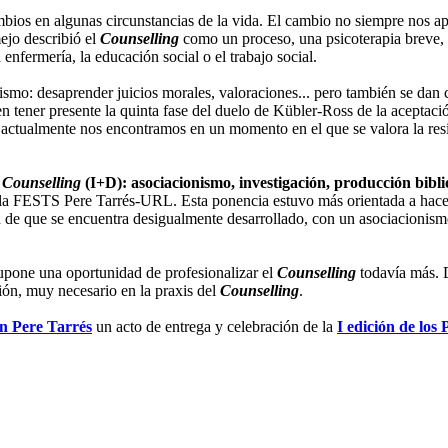
ambios en algunas circunstancias de la vida. El cambio no siempre nos ap
ejo describió el
Counselling
como un proceso, una psicoterapia breve,
enfermería, la educación social o el trabajo social.
mo: desaprender juicios morales, valoraciones... pero también se dan 
ien tener presente la quinta fase del duelo de Kübler-Ross de la aceptació
actualmente nos encontramos en un momento en el que se valora la resil
n
Counselling
(I+D): asociacionismo, investigación, producción bibli
la FESTS Pere Tarrés-URL. Esta ponencia estuvo más orientada a hace
n de que se encuentra desigualmente desarrollado, con un asociacionis
supone una oportunidad de profesionalizar el
Counselling
todavía más. D
ión, muy necesario en la praxis del
Counselling
.
n Pere Tarrés
un acto de entrega y celebración de la
I edición de lo