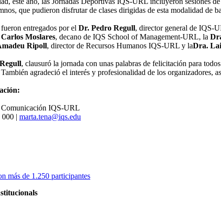
, este año, las Jornadas Deportivas IQS-URL incluyeron sesiones de z
umnos, que pudieron disfrutar de clases dirigidas de esta modalidad de ba
fueron entregados por el
Dr. Pedro Regull
, director general de IQS-
 Carlos Moslares
, decano de IQS School of Management-URL, la
Dr
madeu Ripoll
, director de Recursos Humanos IQS-URL y la
Dra. La
 Regull
, clausuró la jornada con unas palabras de felicitación para todos
 También agradeció el interés y profesionalidad de los organizadores, a
ación:
de Comunicación IQS-URL
 000 |
marta.tena@iqs.edu
on más de 1.250 participantes
stitucionals