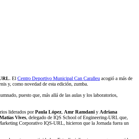
-URL
. El
Centro Deportivo Municipal Can Caralleu
acogió a más de
 tenis y, como novedad de esta edición, zumba.
alumnado, puesto que, más allá de las aulas y los laboratorios,
rios liderados por
Paula López
,
Amr Ramdani
y
Adriana
Matías Vives
, delegado de IQS School of Engineering-URL que,
arketing Corporativo IQS-URL, hicieron que la Jornada fuera un