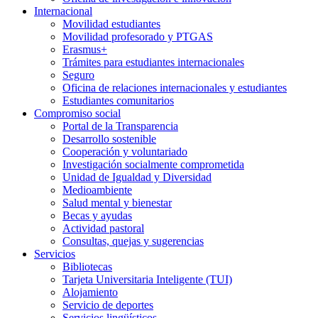
Internacional
Movilidad estudiantes
Movilidad profesorado y PTGAS
Erasmus+
Trámites para estudiantes internacionales
Seguro
Oficina de relaciones internacionales y estudiantes
Estudiantes comunitarios
Compromiso social
Portal de la Transparencia
Desarrollo sostenible
Cooperación y voluntariado
Investigación socialmente comprometida
Unidad de Igualdad y Diversidad
Medioambiente
Salud mental y bienestar
Becas y ayudas
Actividad pastoral
Consultas, quejas y sugerencias
Servicios
Bibliotecas
Tarjeta Universitaria Inteligente (TUI)
Alojamiento
Servicio de deportes
Servicios lingüísticos