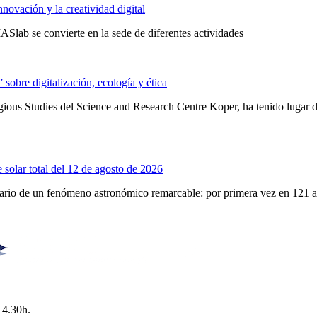
novación y la creatividad digital
Slab se convierte en la sede de diferentes actividades
obre digitalización, ecología y ética
ligious Studies del Science and Research Centre Koper, ha tenido lugar
 solar total del 12 de agosto de 2026
enario de un fenómeno astronómico remarcable: por primera vez en 121 
14.30h.