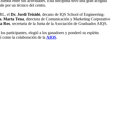
umba entre sus actividades. Esta disciplina tuvo una gran acogida
ile por un técnico del centro.
URL, el
Dr. Jordi Teixidó
, decano de IQS School of Engineering-
a. Marta Tena
, directora de Comunicación y Marketing Corporativo
ia Ros
, secretaria de la Junta de la Asociación de Graduados AIQS.
 los participantes, elogió a los ganadores y ponderó su espíritu
sí como la colaboración de la
AIQS
.