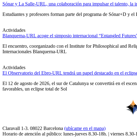
Sónar y La Salle-URL, una colaboración para impulsar el talento, la in
Estudiantes y profesores forman parte del programa de Sónar+D y el IA
Actividades
Blanquerna-URL acoge el simposio internacional “Entangled Futures” s
El encuentro, coorganizado con el Institute for Philosophical and Re
Internacionales Blanquerna-URL
Actividades
El Observatorio del Ebro-URL tendrá un papel destacado en el eclipse
El 12 de agosto de 2026, el sur de Catalunya se convertirá en el esc
favorables, un eclipse total de Sol
Claravall 1-3. 08022 Barcelona
(ubícame en el mapa)
Horario de atención al público: lunes-jueves 8.30-18h. | viernes 8.30-