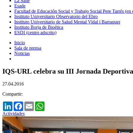
La Salle
Esade
Facultad de Educación Social y Trabajo Social Pere Tarrés (en
Instituto Universitario Observatorio del Ebro
Instituto Universitario de Salud Mental Vidal i Barraquer
Instituto Borja de Bioética
ESDI (centro adscrito)
Inicio
Sala de prensa
Noticias
IQS-URL celebra su III Jornada Deportiv
27.04.2016
Compartir:
LinkedIn
Facebook
Email
WhatsApp
Actividades