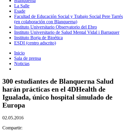
Blanquerna
La Salle
Esade
Facultad de Educación Social y Trabajo Social Pere Tarrés
(en colaboración con Blanquerna)
Instituto Universitario Observatorio del Ebro
Instituto Universitario de Salud Mental Vidal i Barraquer
Instituto Borja de Bioética
ESDI (centro adscrito)
Inicio
Sala de prensa
Noticias
300 estudiantes de Blanquerna Salud
harán prácticas en el 4DHealth de
Igualada, único hospital simulado de
Europa
02.05.2016
Compartir: