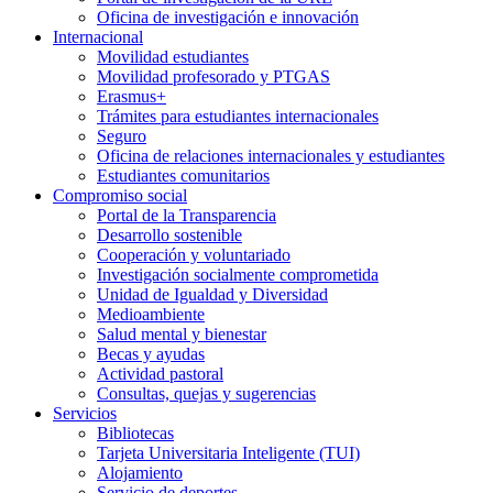
Oficina de investigación e innovación
Internacional
Movilidad estudiantes
Movilidad profesorado y PTGAS
Erasmus+
Trámites para estudiantes internacionales
Seguro
Oficina de relaciones internacionales y estudiantes
Estudiantes comunitarios
Compromiso social
Portal de la Transparencia
Desarrollo sostenible
Cooperación y voluntariado
Investigación socialmente comprometida
Unidad de Igualdad y Diversidad
Medioambiente
Salud mental y bienestar
Becas y ayudas
Actividad pastoral
Consultas, quejas y sugerencias
Servicios
Bibliotecas
Tarjeta Universitaria Inteligente (TUI)
Alojamiento
Servicio de deportes